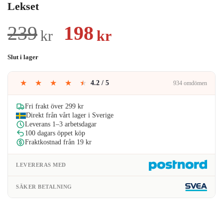
Lekset
Det
Det
239
198
kr
kr
ursprungliga
nuvarande
Slut i lager
priset
priset
★
★
★
★
★
4.2 / 5
934 omdömen
var:
är:
239kr.
198kr.
Fri frakt över 299 kr
Direkt från vårt lager i Sverige
Leverans 1–3 arbetsdagar
100 dagars öppet köp
Fraktkostnad från 19 kr
LEVERERAS MED
SÄKER BETALNING