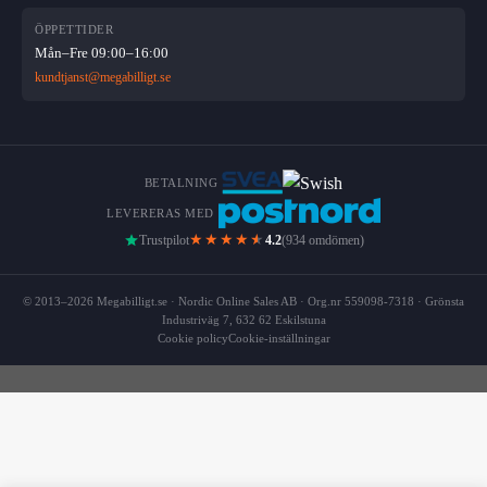
ÖPPETTIDER
Mån–Fre 09:00–16:00
kundtjanst@megabilligt.se
BETALNING
LEVERERAS MED
★★★★
★
Trustpilot
4.2
(934 omdömen)
© 2013–2026 Megabilligt.se · Nordic Online Sales AB · Org.nr 559098-7318 · Grönsta
Industriväg 7, 632 62 Eskilstuna
Cookie policy
Cookie-inställningar