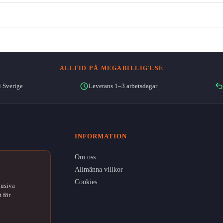
ALLTID PÅ MEGABILLIGT.SE
i Sverige
Leverans 1–3 arbetsdagar
INFORMATION
Om oss
Allmänna villkor
Cookies
lusiva
 för