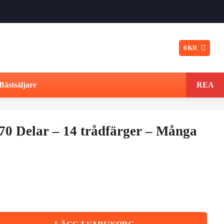
0
KR
Bästsäljare
REA
 70 Delar – 14 trådfärger – Många
Det
ungliga
nuvarande
t
priset
rådfärger - Många tillbehör mängd