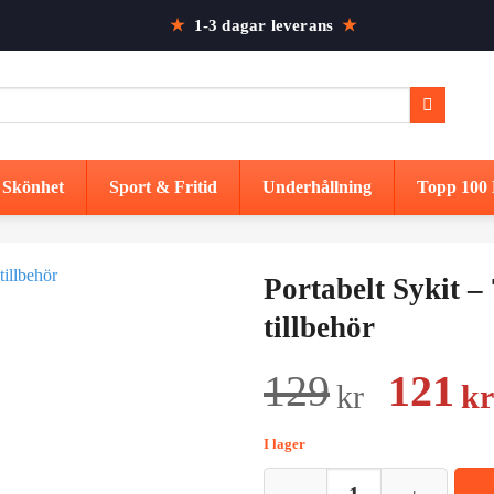
★
1-3 dagar leverans
★
Skönhet
Sport & Fritid
Underhållning
Topp 100 
Portabelt Sykit –
tillbehör
Det
129
121
kr
kr
urspr
I lager
prise
Portabelt Sykit - 70 Delar - 14 t