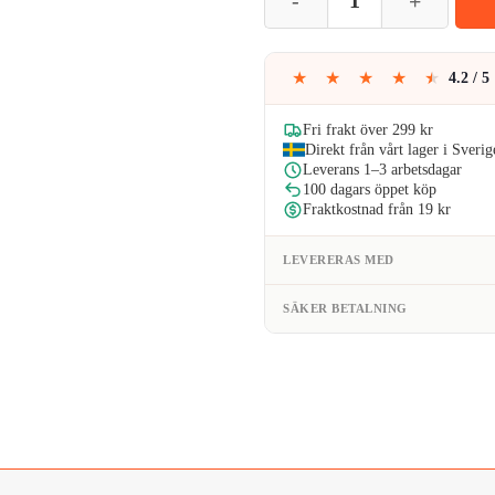
var:
129kr
★
★
★
★
★
4.2 / 5
Fri frakt över 299 kr
Direkt från vårt lager i Sverig
Leverans 1–3 arbetsdagar
100 dagars öppet köp
Fraktkostnad från 19 kr
LEVERERAS MED
SÄKER BETALNING