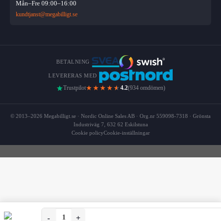
Mån–Fre 09:00–16:00
kundtjanst@megabilligt.se
BETALNING
LEVERERAS MED
★★★★
★
Trustpilot
4.2
(934 omdömen)
© 2013–2026 Megabilligt.se · Nordic Online Sales AB · Org.nr 559098-7318 · Grönsta
Industriväg 7, 632 62 Eskilstuna
Cookie policy
Cookie-inställningar
Komplett Syset: Nålar, Tråd & Måttband 46-delar mängd