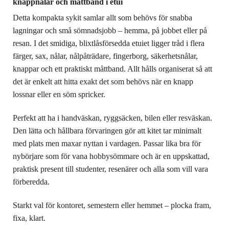
knappnålar och måttband i etui
Detta kompakta sykit samlar allt som behövs för snabba
lagningar och små sömnadsjobb – hemma, på jobbet eller på
resan. I det smidiga, blixtlåsförsedda etuiet ligger tråd i flera
färger, sax, nålar, nålpåträdare, fingerborg, säkerhetsnålar,
knappar och ett praktiskt måttband. Allt hålls organiserat så att
det är enkelt att hitta exakt det som behövs när en knapp
lossnar eller en söm spricker.
Perfekt att ha i handväskan, ryggsäcken, bilen eller resväskan.
Den lätta och hållbara förvaringen gör att kitet tar minimalt
med plats men maxar nyttan i vardagen. Passar lika bra för
nybörjare som för vana hobbysömmare och är en uppskattad,
praktisk present till studenter, resenärer och alla som vill vara
förberedda.
Starkt val för kontoret, semestern eller hemmet – plocka fram,
fixa, klart.