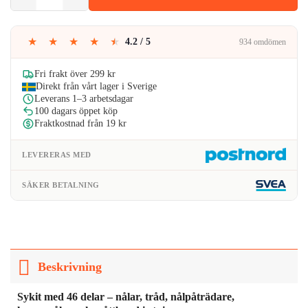
var:
är:
189kr.
151kr.
★
★
★
★
★
4.2 / 5
934 omdömen
Fri frakt över 299 kr
Direkt från vårt lager i Sverige
Leverans 1–3 arbetsdagar
100 dagars öppet köp
Fraktkostnad från 19 kr
LEVERERAS MED
SÄKER BETALNING
Beskrivning
Sykit med 46 delar – nålar, tråd, nålpåträdare,