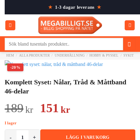
Skip
★
1-3 dagar leverans
★
to
content
Sök
efter:
HEM
/
ALLA PRODUKTER
/
UNDERHÅLLNING
/
HOBBY & PYSSEL
/
SYKIT
-20%
Komplett Syset: Nålar, Tråd & Måttband
46-delar
Det
Det
189
151
kr
kr
ursprungliga
nuvarande
I lager
priset
priset
Komplett Syset: Nålar, Tråd & Måttband 46-delar mängd
LÄGG I VARUKORG