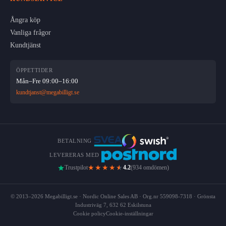
Ångra köp
Vanliga frågor
Kundtjänst
ÖPPETTIDER
Mån–Fre 09:00–16:00
kundtjanst@megabilligt.se
BETALNING
LEVERERAS MED
★★★★
★
Trustpilot
4.2
(934 omdömen)
© 2013–2026 Megabilligt.se · Nordic Online Sales AB · Org.nr 559098-7318 · Grönsta
Industriväg 7, 632 62 Eskilstuna
Cookie policy
Cookie-inställningar