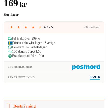
169
kr
Slut i lager
★
★
★
★
★
4.2 / 5
934 omdömen
Fri frakt över 299 kr
Direkt från vårt lager i Sverige
Leverans 1–3 arbetsdagar
100 dagars öppet köp
Fraktkostnad från 19 kr
LEVERERAS MED
SÄKER BETALNING
Beskrivning