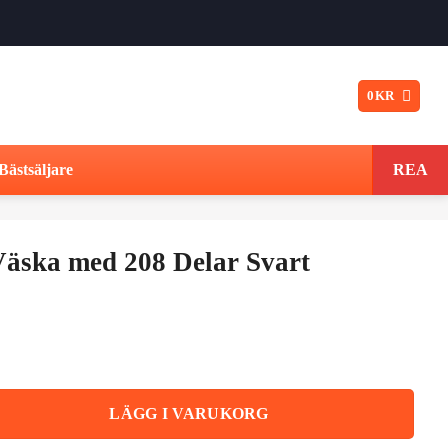
0
KR
Bästsäljare
REA
äska med 208 Delar Svart
lar Svart mängd
LÄGG I VARUKORG