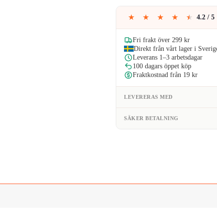
★
★
★
★
★
4.2 / 5
Fri frakt över 299 kr
Direkt från vårt lager i Sverig
Leverans 1–3 arbetsdagar
100 dagars öppet köp
Fraktkostnad från 19 kr
LEVERERAS MED
SÄKER BETALNING