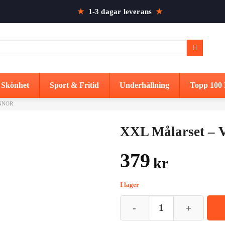
★
1-3 dagar leverans
★
Skönhet
Sport & Fritid
Underhållning
Topp 100 
NNOR
XXL Målarset – V
379
kr
I lager
XXL Målarset - Väska med 208 De