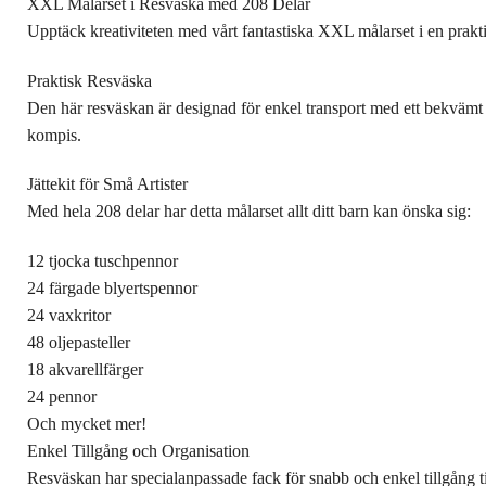
XXL Målarset i Resväska med 208 Delar
Upptäck kreativiteten med vårt fantastiska XXL målarset i en prakti
Praktisk Resväska
Den här resväskan är designad för enkel transport med ett bekvämt han
kompis.
Jättekit för Små Artister
Med hela 208 delar har detta målarset allt ditt barn kan önska sig:
12 tjocka tuschpennor
24 färgade blyertspennor
24 vaxkritor
48 oljepasteller
18 akvarellfärger
24 pennor
Och mycket mer!
Enkel Tillgång och Organisation
Resväskan har specialanpassade fack för snabb och enkel tillgång till