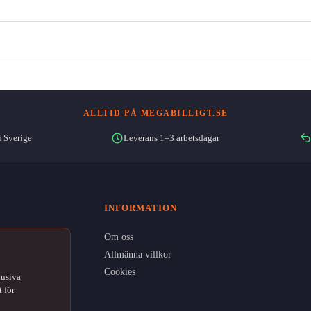
ALLTID PÅ MEGABILLIGT.SE
i Sverige
Leverans 1–3 arbetsdagar
INFORMATION
Om oss
Allmänna villkor
Cookies
lusiva
 för