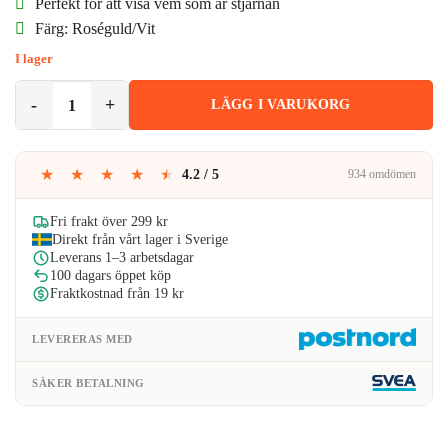
priset
priset
Perfekt för att visa vem som är stjärnan
Färg: Roséguld/Vit
var:
är:
I lager
59kr.
39kr.
Happy Birthday Ordensband Banderoll Rosé Vit mängd
LÄGG I VARUKORG
★
★
★
★
★
4.2 / 5
934 omdömen
Fri frakt över 299 kr
Direkt från vårt lager i Sverige
Leverans 1–3 arbetsdagar
100 dagars öppet köp
Fraktkostnad från 19 kr
LEVERERAS MED
SÄKER BETALNING