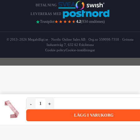
BETALNING
LEVERERAS MED
★★★★
★
Trustpilot
4.2
(934 omdömen)
© 2013–2026 Megabilligt.se · Nordic Online Sales AB · Org.nr 559098-7318 · Grönsta
Industriväg 7, 632 62 Eskilstuna
Cookie policy
Cookie-inställningar
Happy Birthday Ordensband Banderoll Rosé Vit mängd
Happy Birthday Ordensband Banderoll Rosé Vit
LÄGG I VARUKORG