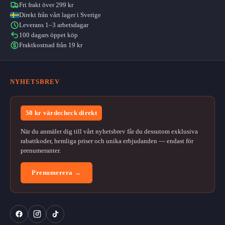
Fri frakt över 299 kr
Direkt från vårt lager i Sverige
Leverans 1–3 arbetsdagar
100 dagars öppet köp
Fraktkostnad från 19 kr
NYHETSBREV
50 kr värdecheck direkt
När du anmäler dig till vårt nyhetsbrev får du dessutom exklusiva
rabattkoder, hemliga priser och unika erbjudanden — endast för
prenumeranter.
Prenumerera →