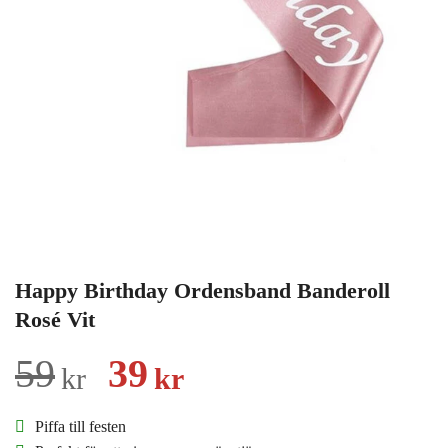
Happy Birthday Ordensband Banderoll
Rosé Vit
Det
Det
59
39
kr
kr
ursprungliga
nuvarande
Piffa till festen