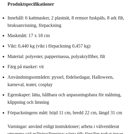
Produktspecifikationer
Innehåll: 6 kattmasker, 2 plastnät, 8 remsor fuskpäls, 8 ark filt,
bruksanvisning, förpackning
Maskmått: 17 x 18 cm
Vikt: 0,440 kg (vikt i förpackning 0,457 kg)
Material: polyester, pappermassa, polyakrylfiber, filt
Färg på masker: vit
Användningsområden: pyssel, födelsedagar, Halloween,
karneval, teater, cosplay
Egenskaper: lätta, hållbara och anpassningsbara för målning,
klippning och limning
Förpackningens mått: höjd 11 cm, bredd 22 cm, längd 31 cm
Varningar: använd enligt instruktioner; arbeta i välventilerat
utrymme vid målning/limning; vänta tills färg/lim torkat innan