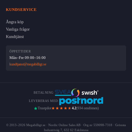
KUNDSERVICE
Ångra köp
Vanliga frågor
Kundtjänst
ÖPPETTIDER
Mån–Fre 09:00–16:00
kundtjanst@megabilligt.se
BETALNING
LEVERERAS MED
★★★★
★
Trustpilot
4.2
(934 omdömen)
© 2013–2026 Megabilligt.se · Nordic Online Sales AB · Org.nr 559098-7318 · Grönsta
Industriväg 7, 632 62 Eskilstuna