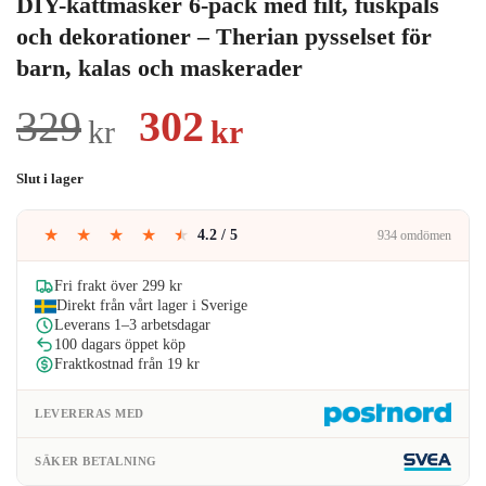
DIY-kattmasker 6-pack med filt, fuskpäls
och dekorationer – Therian pysselset för
barn, kalas och maskerader
Det
Det
329
302
kr
kr
ursprungliga
nuvarande
Slut i lager
priset
priset
★
★
★
★
★
4.2 / 5
934 omdömen
var:
är:
329kr.
302kr.
Fri frakt över 299 kr
Direkt från vårt lager i Sverige
Leverans 1–3 arbetsdagar
100 dagars öppet köp
Fraktkostnad från 19 kr
LEVERERAS MED
SÄKER BETALNING