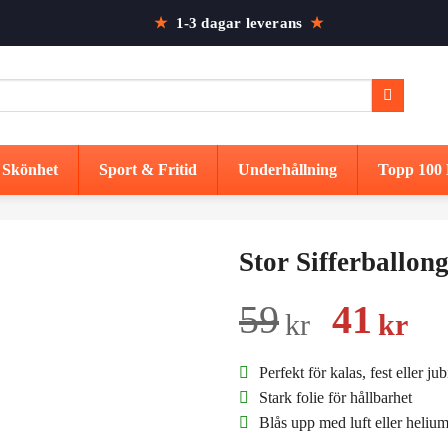
★
1-3 dagar leverans
★
Skönhet
Sport & Fritid
Underhållning
Topp 100 
Stor Sifferballo
Det
De
59
41
kr
kr
urspru
nu
Perfekt för kalas, fest eller ju
priset
pr
Stark folie för hållbarhet
Blås upp med luft eller heliu
var:
är