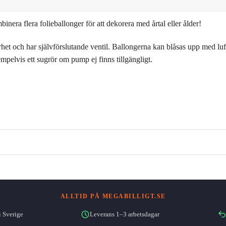
binera flera folieballonger för att dekorera med årtal eller ålder!
het och har självförslutande ventil. Ballongerna kan blåsas upp med luft 
pelvis ett sugrör om pump ej finns tillgängligt.
ALLTID PÅ MEGABILLIGT.SE
i Sverige
Leverans 1–3 arbetsdagar