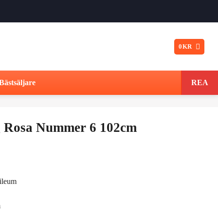
0
KR
Bästsäljare
REA
ng Rosa Nummer 6 102cm
t
ngliga
varande
bileum
iset
m
: