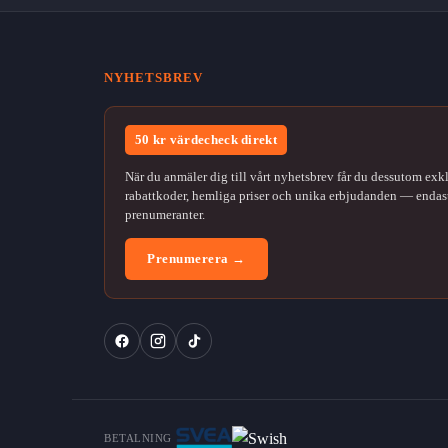
NYHETSBREV
50 kr värdecheck direkt
När du anmäler dig till vårt nyhetsbrev får du dessutom exk
rabattkoder, hemliga priser och unika erbjudanden — endast
prenumeranter.
Prenumerera →
BETALNING