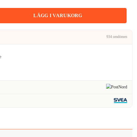
kr.
 6 102cm mängd
LÄGG I VARUKORG
934 omdömen
e