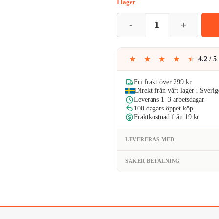
I lager
59kr.
41
Stor Sifferballong Rosa Nummer
★
★
★
★
★
4.2 / 5
Fri frakt över 299 kr
Direkt från vårt lager i Sverig
Leverans 1–3 arbetsdagar
100 dagars öppet köp
Fraktkostnad från 19 kr
LEVERERAS MED
SÄKER BETALNING