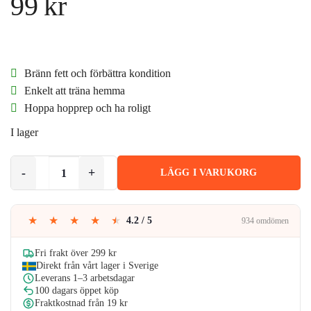
99
kr
Bränn fett och förbättra kondition
Enkelt att träna hemma
Hoppa hopprep och ha roligt
I lager
Enkelt
LÄGG I VARUKORG
Speed
Rope
Hopprep
★
★
★
★
★
4.2 / 5
934 omdömen
för
Konditionsträning
Fri frakt över 299 kr
Boxning
Direkt från vårt lager i Sverige
mängd
Leverans 1–3 arbetsdagar
100 dagars öppet köp
Fraktkostnad från 19 kr