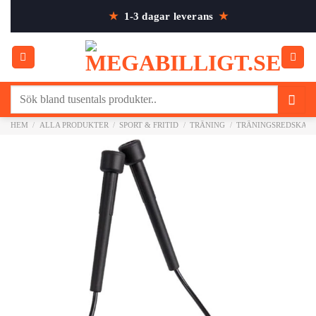
Skip
★
1-3 dagar leverans
★
to
content
Sök
efter:
HEM
/
ALLA PRODUKTER
/
SPORT & FRITID
/
TRÄNING
/
TRÄNINGSREDSKAP