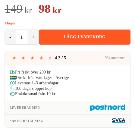
Det
Det
149
98
kr
kr
ursprungliga
nuvarande
I lager
priset
priset
Handtränare med Justerbart Grepp och Räknare | Grepptränare 10-6
LÄGG I VARUKORG
var:
är:
149kr.
98kr.
★
★
★
★
★
4.2 / 5
934 omdömen
Fri frakt över 299 kr
Direkt från vårt lager i Sverige
Leverans 1–3 arbetsdagar
100 dagars öppet köp
Fraktkostnad från 19 kr
LEVERERAS MED
SÄKER BETALNING