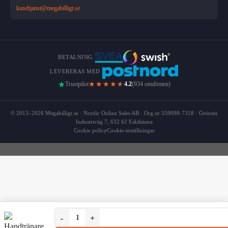
kundtjanst@megabilligt.se
BETALNING
LEVERERAS MED
★★★★
★
Trustpilot
4.2
(934 omdömen)
© 2013–2026 Megabilligt.se · Nordic Online Sales AB · Org.nr 559098-7318 · Grönsta
Industriväg 7, 632 62 Eskilstuna
Cookie policy
Cookie-inställningar
Handtränare med Justerbart Grepp och Räknare | Gre
Handtränare med Justerbart Grepp och Räknare | Greppträ