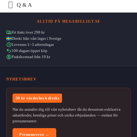
Q & A
ALLTID PÅ MEGABILLIGT.SE
Fri frakt över 299 kr
Direkt från vårt lager i Sverige
Leverans 1–3 arbetsdagar
100 dagars öppet köp
Fraktkostnad från 19 kr
NYHETSBREV
50 kr värdecheck direkt
När du anmäler dig till vårt nyhetsbrev får du dessutom exklusiva
rabattkoder, hemliga priser och unika erbjudanden — endast för
prenumeranter.
Prenumerera →