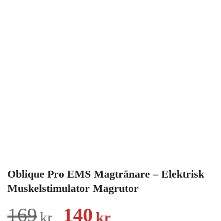
Oblique Pro EMS Magtränare – Elektrisk
Muskelstimulator Magrutor
Det
Det
169
140
kr
kr