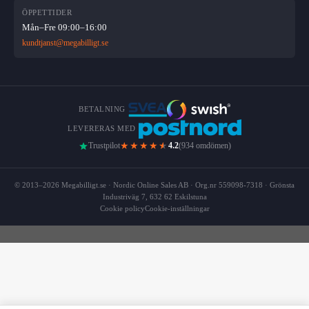
ÖPPETTIDER
Mån–Fre 09:00–16:00
kundtjanst@megabilligt.se
BETALNING
LEVERERAS MED
★★★★
★
Trustpilot
4.2
(934 omdömen)
© 2013–2026 Megabilligt.se · Nordic Online Sales AB · Org.nr 559098-7318 · Grönsta
Industriväg 7, 632 62 Eskilstuna
Cookie policy
Cookie-inställningar