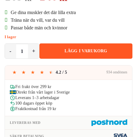
ursprungliga
nuvarande
Ge dina muskler det där lilla extra
priset
priset
Träna när du vill, var du vill
Passar både män och kvinnor
var:
är:
I lager
169kr.
140kr.
Oblique Pro EMS Magtränare - Elektrisk Muskelstimulator Magrutor
LÄGG I VARUKORG
★
★
★
★
★
4.2 / 5
934 omdömen
Fri frakt över 299 kr
Direkt från vårt lager i Sverige
Leverans 1–3 arbetsdagar
100 dagars öppet köp
Fraktkostnad från 19 kr
LEVERERAS MED
SÄKER BETALNING