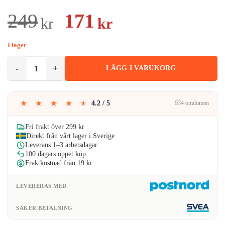
Det
Det
249
171
kr
kr
ursprungliga
nuvarande
I lager
priset
priset
Justerbart Ländryggsstöd med Spännbar Snörning – Ventilerande Rygg
LÄGG I VARUKORG
var:
är:
249kr.
171kr.
★
★
★
★
★
4.2 / 5
934 omdömen
Fri frakt över 299 kr
Direkt från vårt lager i Sverige
Leverans 1–3 arbetsdagar
100 dagars öppet köp
Fraktkostnad från 19 kr
LEVERERAS MED
SÄKER BETALNING