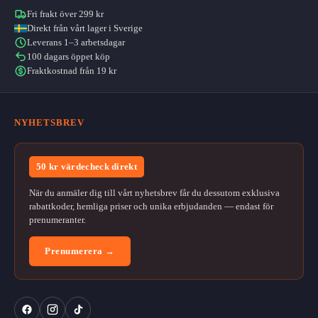
Fri frakt över 299 kr
Direkt från vårt lager i Sverige
Leverans 1–3 arbetsdagar
100 dagars öppet köp
Fraktkostnad från 19 kr
NYHETSBREV
50 kr värdecheck direkt
När du anmäler dig till vårt nyhetsbrev får du dessutom exklusiva
rabattkoder, hemliga priser och unika erbjudanden — endast för
prenumeranter.
Prenumerera →