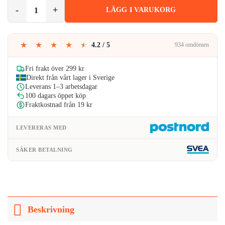
priset
priset
Trådlös Mini WIFI Övervakningskamera 1080p HD med Vidvinkel mä
LÄGG I VARUKORG
var:
är:
249kr.
239kr.
★
★
★
★
★
4.2 / 5
934 omdömen
Fri frakt över 299 kr
Direkt från vårt lager i Sverige
Leverans 1–3 arbetsdagar
100 dagars öppet köp
Fraktkostnad från 19 kr
LEVERERAS MED
SÄKER BETALNING
Beskrivning