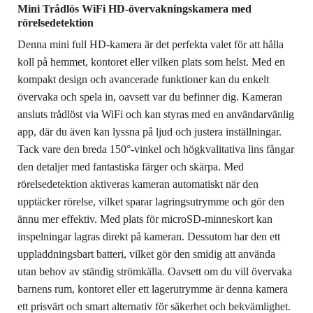
Mini Trådlös WiFi HD-övervakningskamera med
rörelsedetektion
Denna mini full HD-kamera är det perfekta valet för att hålla
koll på hemmet, kontoret eller vilken plats som helst. Med en
kompakt design och avancerade funktioner kan du enkelt
övervaka och spela in, oavsett var du befinner dig. Kameran
ansluts trådlöst via WiFi och kan styras med en användarvänlig
app, där du även kan lyssna på ljud och justera inställningar.
Tack vare den breda 150°-vinkel och högkvalitativa lins fångar
den detaljer med fantastiska färger och skärpa. Med
rörelsedetektion aktiveras kameran automatiskt när den
upptäcker rörelse, vilket sparar lagringsutrymme och gör den
ännu mer effektiv. Med plats för microSD-minneskort kan
inspelningar lagras direkt på kameran. Dessutom har den ett
uppladdningsbart batteri, vilket gör den smidig att använda
utan behov av ständig strömkälla. Oavsett om du vill övervaka
barnens rum, kontoret eller ett lagerutrymme är denna kamera
ett prisvärt och smart alternativ för säkerhet och bekvämlighet.