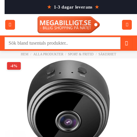
Skip
★
1-3 dagar leverans
★
to
content
Sök
efter:
HEM
/
ALLA PRODUKTER
/
SPORT & FRITID
/
SÄKERHET
-4%