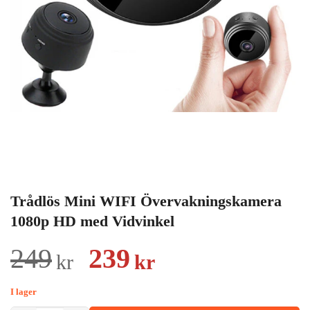
Trådlös Mini WIFI Övervakningskamera
1080p HD med Vidvinkel
Det
Det
249
239
kr
kr
ursprungliga
nuvarande
I lager