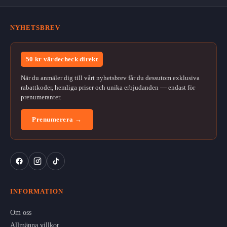
NYHETSBREV
50 kr värdecheck direkt
När du anmäler dig till vårt nyhetsbrev får du dessutom exklusiva
rabattkoder, hemliga priser och unika erbjudanden — endast för
prenumeranter.
Prenumerera →
INFORMATION
Om oss
Allmänna villkor