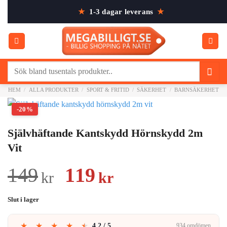
Skip
★
1-3 dagar leverans
★
to
content
Sök
efter:
HEM
/
ALLA PRODUKTER
/
SPORT & FRITID
/
SÄKERHET
/
BARNSÄKERHET
-20%
Självhäftande Kantskydd Hörnskydd 2m
Vit
Det
Det
149
119
kr
kr
ursprungliga
nuvarande
Slut i lager
priset
priset
★
★
★
★
★
4.2 / 5
934 omdömen