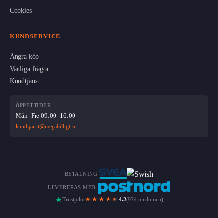
Cookies
KUNDSERVICE
Ångra köp
Vanliga frågor
Kundtjänst
ÖPPETTIDER
Mån–Fre 09:00–16:00
kundtjanst@megabilligt.se
BETALNING
LEVERERAS MED
★★★★
★
Trustpilot
4.2
(934 omdömen)