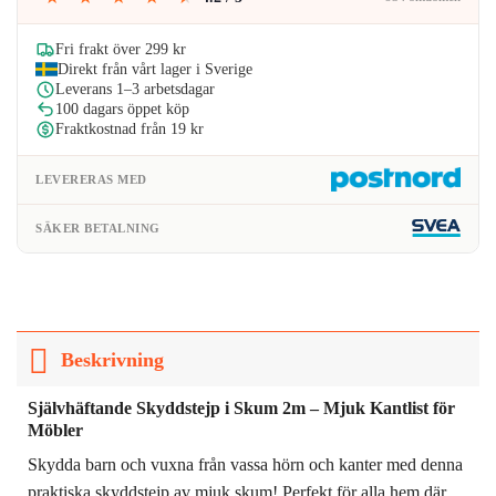
var:
är:
149kr.
119kr.
Fri frakt över 299 kr
Direkt från vårt lager i Sverige
Leverans 1–3 arbetsdagar
100 dagars öppet köp
Fraktkostnad från 19 kr
LEVERERAS MED
SÄKER BETALNING
Beskrivning
Självhäftande Skyddstejp i Skum 2m – Mjuk Kantlist för
Möbler
Skydda barn och vuxna från vassa hörn och kanter med denna
praktiska skyddstejp av mjuk skum! Perfekt för alla hem där