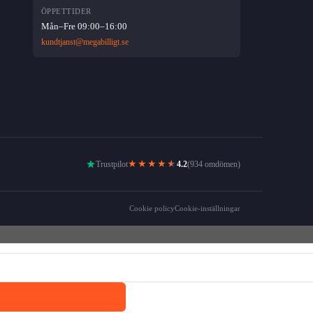
ÖPPETTIDER
Mån–Fre 09:00–16:00
kundtjanst@megabilligt.se
★★★★
★
Trustpilot
4.2
(934 omdömen)
Cookie policy
Cookie-inställningar