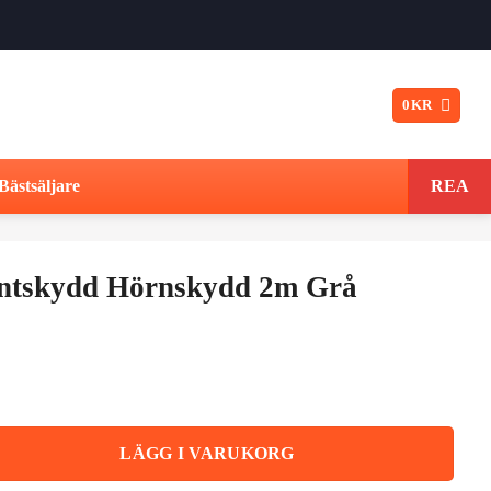
0
KR
Bästsäljare
REA
antskydd Hörnskydd 2m Grå
Det
ungliga
nuvarande
t
priset
kydd 2m Grå mängd
LÄGG I VARUKORG
är: