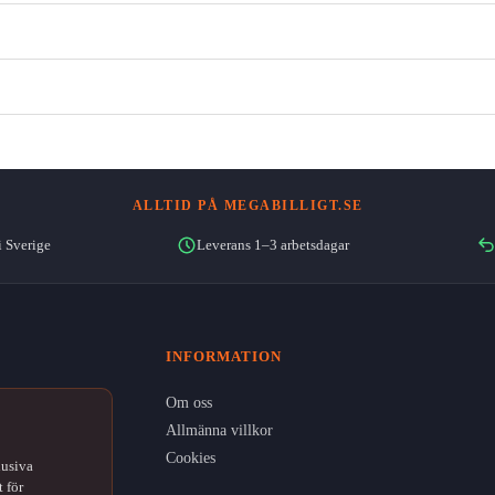
ALLTID PÅ MEGABILLIGT.SE
i Sverige
Leverans 1–3 arbetsdagar
INFORMATION
Om oss
Allmänna villkor
Cookies
lusiva
 för