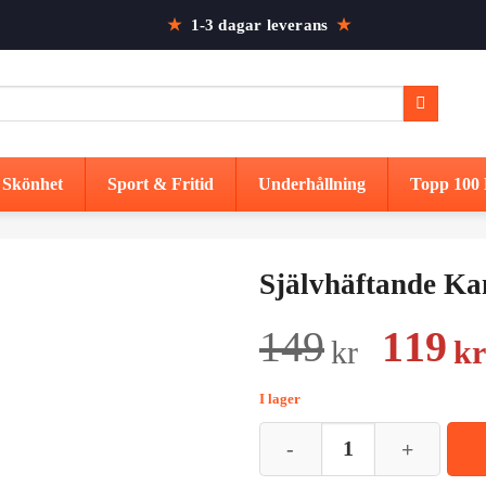
★
1-3 dagar leverans
★
Skönhet
Sport & Fritid
Underhållning
Topp 100 
Självhäftande K
Det
149
119
kr
kr
urspr
I lager
prise
Självhäftande Kantskydd Hörns
var: