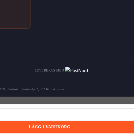
LEVERERAS MED
18 · Grönsta Industriväg 7, 632 62 Eskilstuna
mängd
LÄGG I VARUKORG