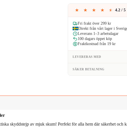
149kr
★
★
★
★
★
4.2 / 5
Fri frakt över 299 kr
Direkt från vårt lager i Sverig
Leverans 1–3 arbetsdagar
100 dagars öppet köp
Fraktkostnad från 19 kr
LEVERERAS MED
SÄKER BETALNING
ler
ska skyddstejp av mjuk skum! Perfekt för alla hem där säkerhet och kom