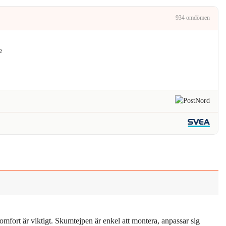
.
119kr.
934 omdömen
e
fort är viktigt. Skumtejpen är enkel att montera, anpassar sig