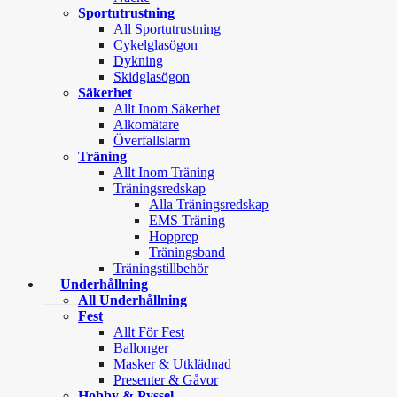
Sportutrustning
All Sportutrustning
Cykelglasögon
Dykning
Skidglasögon
Säkerhet
Allt Inom Säkerhet
Alkomätare
Överfallslarm
Träning
Allt Inom Träning
Träningsredskap
Alla Träningsredskap
EMS Träning
Hopprep
Träningsband
Träningstillbehör
Underhållning
All Underhållning
Fest
Allt För Fest
Ballonger
Masker & Utklädnad
Presenter & Gåvor
Hobby & Pyssel