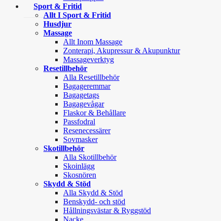
Sport & Fritid
Allt I Sport & Fritid
Husdjur
Massage
Allt Inom Massage
Zonterapi, Akupressur & Akupunktur
Massageverktyg
Resetillbehör
Alla Resetillbehör
Bagageremmar
Bagagetags
Bagagevågar
Flaskor & Behållare
Passfodral
Resenecessärer
Sovmasker
Skotillbehör
Alla Skotillbehör
Skoinlägg
Skosnören
Skydd & Stöd
Alla Skydd & Stöd
Benskydd- och stöd
Hållningsvästar & Ryggstöd
Nacke