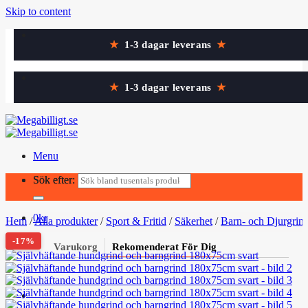
Skip to content
★
1-3 dagar leverans
★
★
1-3 dagar leverans
★
Menu
Sök efter:
Sök efter:
0
kr
Hem
/
Alla produkter
/
Sport & Fritid
/
Säkerhet
/
Barn- och Djurgrin
-17%
Varukorg
Rekomenderat För Dig