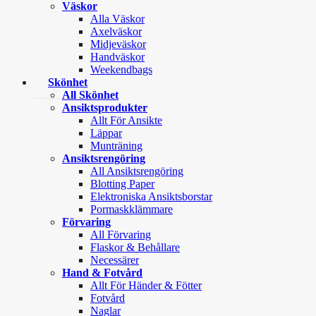
Väskor
Alla Väskor
Axelväskor
Midjeväskor
Handväskor
Weekendbags
Skönhet
All Skönhet
Ansiktsprodukter
Allt För Ansikte
Läppar
Munträning
Ansiktsrengöring
All Ansiktsrengöring
Blotting Paper
Elektroniska Ansiktsborstar
Pormaskklämmare
Förvaring
All Förvaring
Flaskor & Behållare
Necessärer
Hand & Fotvård
Allt För Händer & Fötter
Fotvård
Naglar