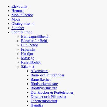
Elektronik
Hemmet
Mobiltillbehör
Mode
Okategoriserad
Skönhet
Sport & Fritid
Barnvagnstillbehör
Bärselar för Bebis
Biltillbehör
Friluftsliv
Husdjur
Massage
Resetillbehör
Säkerhet
Alkomätare
Barn- och Djurgrindar
Barnsäkerhet
Blodsockermätare
Blodtrycksmätare
Dörrklockor & Porttelefoner
Dosetter och Pilleraskar
Febertermometrar
Hänglås