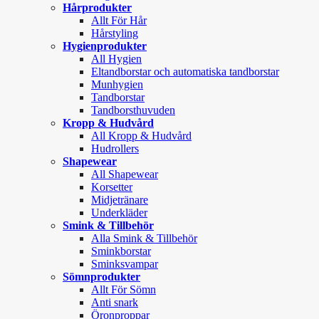
Hårprodukter
Allt För Hår
Hårstyling
Hygienprodukter
All Hygien
Eltandborstar och automatiska tandborstar
Munhygien
Tandborstar
Tandborsthuvuden
Kropp & Hudvård
All Kropp & Hudvård
Hudrollers
Shapewear
All Shapewear
Korsetter
Midjetränare
Underkläder
Smink & Tillbehör
Alla Smink & Tillbehör
Sminkborstar
Sminksvampar
Sömnprodukter
Allt För Sömn
Anti snark
Öronproppar