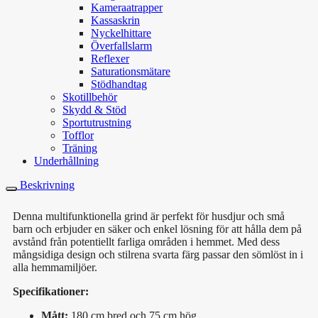
Kameraatrapper
Kassaskrin
Nyckelhittare
Överfallslarm
Reflexer
Saturationsmätare
Stödhandtag
Skotillbehör
Skydd & Stöd
Sportutrustning
Tofflor
Träning
Underhållning
Beskrivning
Denna multifunktionella grind är perfekt för husdjur och små
barn och erbjuder en säker och enkel lösning för att hålla dem på
avstånd från potentiellt farliga områden i hemmet. Med dess
mångsidiga design och stilrena svarta färg passar den sömlöst in i
alla hemmamiljöer.
Specifikationer:
Mått:
180 cm bred och 75 cm hög