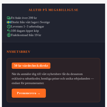
ALLTID PÅ MEGABILLIGT.SE
Fri frakt över 299 kr
Direkt från vårt lager i Sverige
Leverans 1–3 arbetsdagar
100 dagars öppet köp
Fraktkostnad från 19 kr
NYHETSBREV
50 kr värdecheck direkt
När du anmäler dig till vårt nyhetsbrev får du dessutom
exklusiva rabattkoder, hemliga priser och unika erbjudanden —
endast för prenumeranter.
Prenumerera →