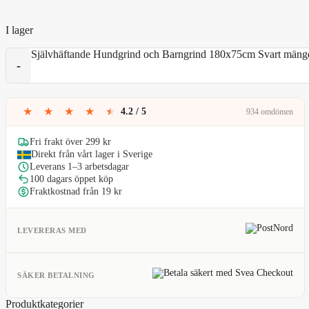
I lager
Självhäftande Hundgrind och Barngrind 180x75cm Svart mäng
★
★
★
★
★
4.2 / 5
934 omdömen
Fri frakt över 299 kr
Direkt från vårt lager i Sverige
Leverans 1–3 arbetsdagar
100 dagars öppet köp
Fraktkostnad från 19 kr
LEVERERAS MED
SÄKER BETALNING
Produktkategorier