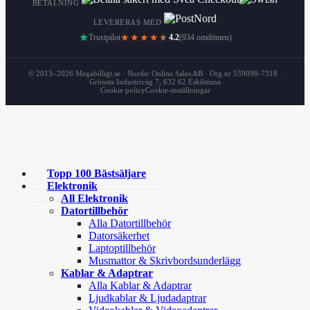
BETALNING
LEVERERAS MED
Trustpilot
★★★★
★
4.2
(934 omdömen)
© 2013–2026 Megabilligt.se · Nordic Online Sales AB · Org.nr 559098-7318 ·
Grönsta Industriväg 7, 632 62 Eskilstuna
Cookie policy
Cookie-inställningar
Topp 100 Bästsäljare
Elektronik
All Elektronik
Datortillbehör
Alla Datortillbehör
Datorsäkerhet
Laptoptillbehör
Musmattor & Skrivbordsunderlägg
Kablar & Adaptrar
Alla Kablar & Adaptrar
Ljudkablar & Ljudadaptrar