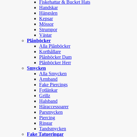
Fiskehattar & Bucket Hats
Handskar
Hängslen
Kepsar
Mössor
Strumpor
Västar
Plånböcker
Alla Plånböcker
Korthållare
Plånböcker Dam
Plånböcker Herr
Smycken
Alla Smycken
Armband
Fake Piercings
Fotlänkar
Grillz
Halsband
Håraccessoarer
Parsmycken
Piercing
Ringar
Tandsmycken
Fake Tatueringar