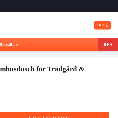
0
KR
Bästsäljare
REA
mhusdusch för Trädgård &
Det
ungliga
nuvarande
t
priset
Trädgård & Camping 40L mängd