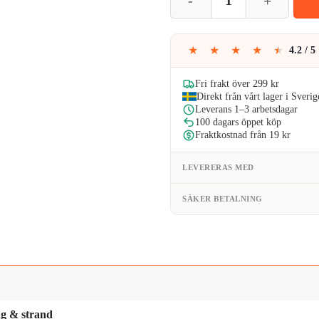
var:
259kr
★
★
★
★
★
4.2 / 5
Fri frakt över 299 kr
Direkt från vårt lager i Sverig
Leverans 1–3 arbetsdagar
100 dagars öppet köp
Fraktkostnad från 19 kr
LEVERERAS MED
SÄKER BETALNING
g & strand