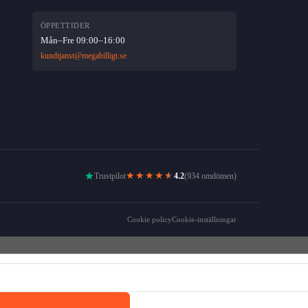
ÖPPETTIDER
Mån–Fre 09:00–16:00
kundtjanst@megabilligt.se
★★★★
★
Trustpilot
4.2
(934 omdömen)
Cookie policy
Cookie-inställningar