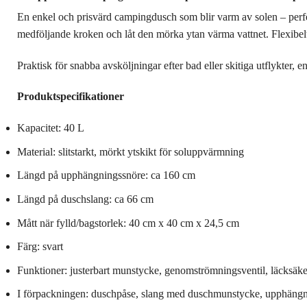
En enkel och prisvärd campingdusch som blir varm av solen – perfekt
medföljande kroken och låt den mörka ytan värma vattnet. Flexibelt 
Praktisk för snabba avsköljningar efter bad eller skitiga utflykter, e
Produktspecifikationer
Kapacitet: 40 L
Material: slitstarkt, mörkt ytskikt för soluppvärmning
Längd på upphängningssnöre: ca 160 cm
Längd på duschslang: ca 66 cm
Mått när fylld/bagstorlek: 40 cm x 40 cm x 24,5 cm
Färg: svart
Funktioner: justerbart munstycke, genomströmningsventil, läcksäke
I förpackningen: duschpåse, slang med duschmunstycke, upphängn