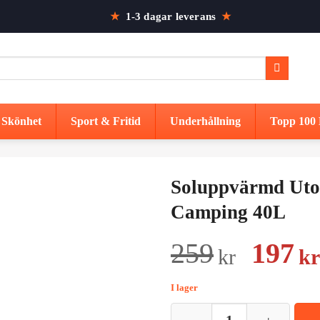
★
1-3 dagar leverans
★
Skönhet
Sport & Fritid
Underhållning
Topp 100 
Soluppvärmd Uto
Camping 40L
Det
259
197
kr
kr
urspr
I lager
prise
Soluppvärmd Utomhusdusch för 