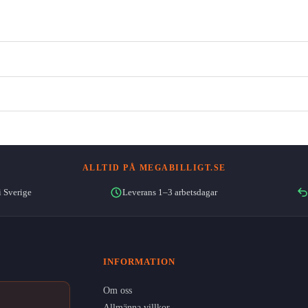
ALLTID PÅ MEGABILLIGT.SE
i Sverige
Leverans 1–3 arbetsdagar
INFORMATION
Om oss
Allmänna villkor