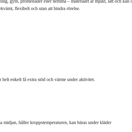
pning, gym, promenader eller hemma – materialet är mjukt, lätt och kan 
ekvämt, flexibelt och utan att hindra rörelse.
helt enkelt få extra stöd och värme under aktivitet.
a midjan, håller kroppstemperaturen, kan bäras under kläder