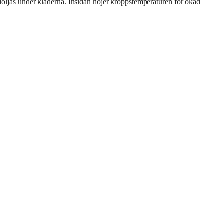
döljas under kläderna. Insidan höjer kroppstemperaturen för ökad