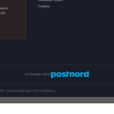
Cookies
lusiva
 för
LEVERERAS MED
18 · Grönsta Industriväg 7, 632 62 Eskilstuna