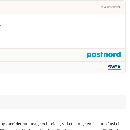
.
127kr.
934 omdömen
e
 upp området runt mage och midja, vilket kan ge en fastare känsla i