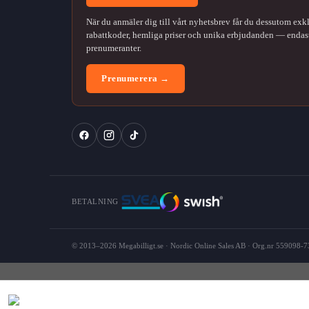
När du anmäler dig till vårt nyhetsbrev får du dessutom exk
rabattkoder, hemliga priser och unika erbjudanden — endast
prenumeranter.
Prenumerera →
BETALNING
© 2013–2026 Megabilligt.se · Nordic Online Sales AB · Org.nr 559098-73