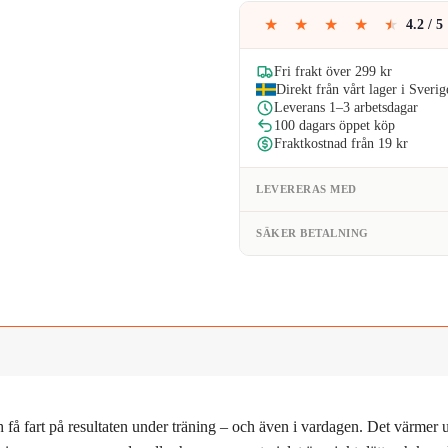
159kr
★
★
★
★
★
4.2 / 5
Fri frakt över 299 kr
Direkt från vårt lager i Sverig
Leverans 1–3 arbetsdagar
100 dagars öppet köp
Fraktkostnad från 19 kr
LEVERERAS MED
SÄKER BETALNING
ch få fart på resultaten under träning – och även i vardagen. Det värmer