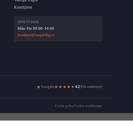
Kundtjänst
ÖPPETTIDER
Mån–Fre 09:00–16:00
kundtjanst@megabilligt.se
★★★★
★
Trustpilot
4.2
(934 omdömen)
Cookie policy
Cookie-inställningar