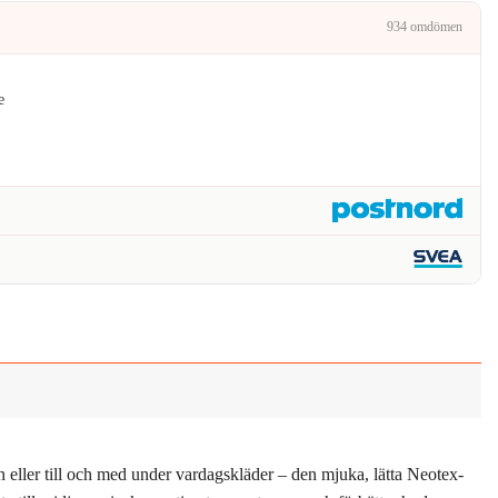
.
127kr.
934 omdömen
e
n eller till och med under vardagskläder – den mjuka, lätta Neotex-