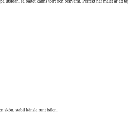
på utsidan, så bältet känns torrt och bekvämt. Perfekt när målet är att t
 skön, stabil känsla runt bålen.