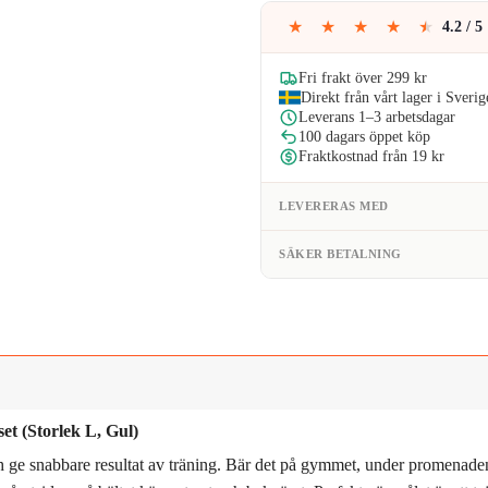
159kr
★
★
★
★
★
4.2 / 5
Fri frakt över 299 kr
Direkt från vårt lager i Sverig
Leverans 1–3 arbetsdagar
100 dagars öppet köp
Fraktkostnad från 19 kr
LEVERERAS MED
SÄKER BETALNING
et (Storlek L, Gul)
och ge snabbare resultat av träning. Bär det på gymmet, under promenade