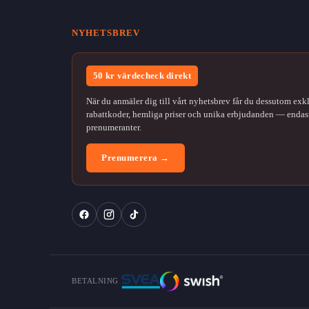
NYHETSBREV
50 kr värdecheck direkt
När du anmäler dig till vårt nyhetsbrev får du dessutom exk
rabattkoder, hemliga priser och unika erbjudanden — endast
prenumeranter.
Prenumerera →
BETALNING