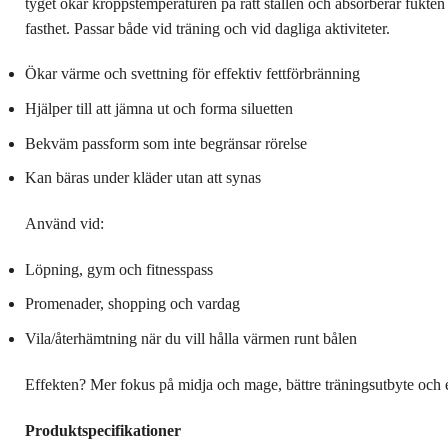
tyget ökar kroppstemperaturen på rätt ställen och absorberar fukten 
fasthet. Passar både vid träning och vid dagliga aktiviteter.
Ökar värme och svettning för effektiv fettförbränning
Hjälper till att jämna ut och forma siluetten
Bekväm passform som inte begränsar rörelse
Kan bäras under kläder utan att synas
Använd vid:
Löpning, gym och fitnesspass
Promenader, shopping och vardag
Vila/återhämtning när du vill hålla värmen runt bålen
Effekten? Mer fokus på midja och mage, bättre träningsutbyte och en
Produktspecifikationer