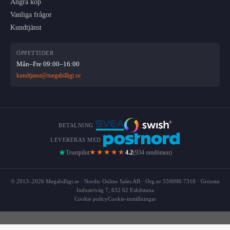
Ångra köp
Vanliga frågor
Kundtjänst
ÖPPETTIDER
Mån–Fre 09:00–16:00
kundtjanst@megabilligt.se
BETALNING
LEVERERAS MED
★★★★
★
Trustpilot
4.2
(934 omdömen)
© 2013–2026 Megabilligt.se · Nordic Online Sales AB · Org.nr 559098-7318 · Grönsta
Industriväg 7, 632 62 Eskilstuna
Cookie policy
Cookie-inställningar