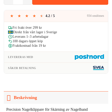
var:
är:
49kr.
40kr.
★
★
★
★
★
4.2 / 5
934 omdömen
Fri frakt över 299 kr
Direkt från vårt lager i Sverige
Leverans 1–3 arbetsdagar
100 dagars öppet köp
Fraktkostnad från 19 kr
LEVERERAS MED
SÄKER BETALNING
Beskrivning
Precision Nagelklippare för Skärning av Nagelband