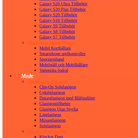
Galaxy S20 Ultra Tillbehör
Galaxy S20 Plus Tillbehör
Galaxy S20 Tillbehör
Galaxy S10 Tillbehör
Galaxy S9 Tillbehör
Galaxy S8 Tillbehör
Galaxy S7 Tillbehör
Universella Mobiltillbehör
Mobil Korthållare
Smartphone spelkontroller
Sportarmband
Mobilställ och Mobilhållare
Vattentäta fodral
Mode
Glasögon & Tillbehör
Clip-On Solglasögon
Cykelglasögon
Datorglasögon med Blåljusfilter
Glasögontillbehör
Glasögon Utan Styrka
Läsglasögon
Minusglasögon
Solglasögon
Klockor & Tillbehör
Klockor Dam