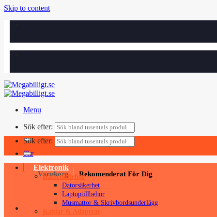
Skip to content
Menu
Sök efter:
Sök efter:
0
kr
Elektronik
Varukorg
Rekomenderat För Dig
Datortillbehör
Datorsäkerhet
Laptoptillbehör
Musmattor & Skrivbordsunderlägg
Kablar & Adaptrar