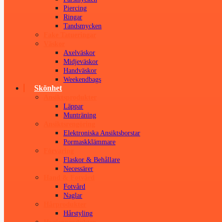
Piercing
Ringar
Tandsmycken
Fake Tatueringar
Väskor
Axelväskor
Midjeväskor
Handväskor
Weekendbags
Skönhet
Ansiktsprodukter
Läppar
Munträning
Ansiktsrengöring
Elektroniska Ansiktsborstar
Pormaskklämmare
Förvaring
Flaskor & Behållare
Necessärer
Hand & Fotvård
Fotvård
Naglar
Hårprodukter
Hårstyling