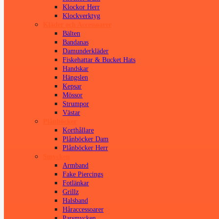
Klockor Herr
Klockverktyg
Kläder och Accessoarer
Bälten
Bandanas
Damunderkläder
Fiskehattar & Bucket Hats
Handskar
Hängslen
Kepsar
Mössor
Strumpor
Västar
Plånböcker
Korthållare
Plånböcker Dam
Plånböcker Herr
Smycken
Armband
Fake Piercings
Fotlänkar
Grillz
Halsband
Håraccessoarer
Parsmycken