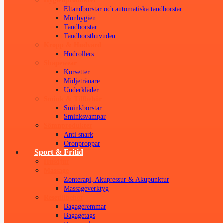
Hygienprodukter
Eltandborstar och automatiska tandborstar
Munhygien
Tandborstar
Tandborsthuvuden
Kropp & Hudvård
Hudrollers
Shapewear
Korsetter
Midjetränare
Underkläder
Smink & Tillbehör
Sminkborstar
Sminksvampar
Sömnprodukter
Anti snark
Öronproppar
Sport & Fritid
Husdjur
Massage
Zonterapi, Akupressur & Akupunktur
Massageverktyg
Resetillbehör
Bagageremmar
Bagagetags