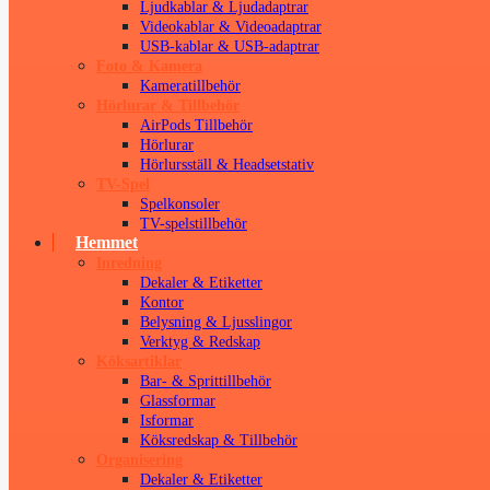
Ljudkablar & Ljudadaptrar
Videokablar & Videoadaptrar
USB-kablar & USB-adaptrar
Foto & Kamera
Kameratillbehör
Hörlurar & Tillbehör
AirPods Tillbehör
Hörlurar
Hörlursställ & Headsetstativ
TV-Spel
Spelkonsoler
TV-spelstillbehör
Hemmet
Inredning
Dekaler & Etiketter
Kontor
Belysning & Ljusslingor
Verktyg & Redskap
Köksartiklar
Bar- & Sprittillbehör
Glassformar
Isformar
Köksredskap & Tillbehör
Organisering
Dekaler & Etiketter