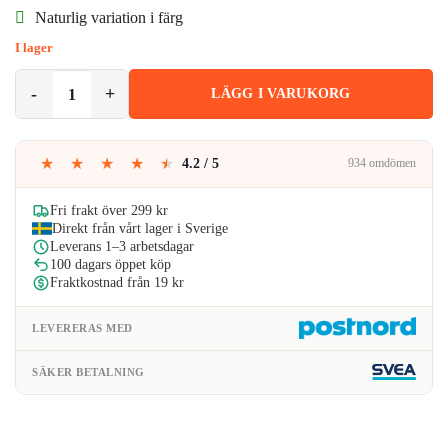
Naturlig variation i färg
var:
är:
I lager
79kr.
55kr.
Handgjort Armband Guld Leopard Svarta Lavastenar mängd
LÄGG I VARUKORG
★
★
★
★
★
4.2 / 5
934 omdömen
Fri frakt över 299 kr
Direkt från vårt lager i Sverige
Leverans 1–3 arbetsdagar
100 dagars öppet köp
Fraktkostnad från 19 kr
LEVERERAS MED
SÄKER BETALNING