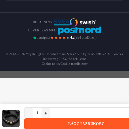
BETALNING
LEVERERAS MED
★★★★
★
Trustpilot
4.2
(934 omdömen)
© 2013–2026 Megabilligt.se · Nordic Online Sales AB · Org.nr 559098-7318 · Grönsta
Industriväg 7, 632 62 Eskilstuna
Cookie policy
Cookie-inställningar
Handgjort Armband Guld Leopard Svarta Lavastenar män
Handgjort Armband Guld Leopard Svarta Lavastenar
LÄGG I VARUKORG