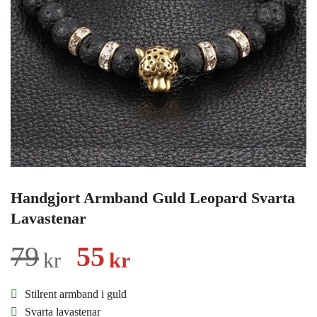
Handgjort Armband Guld Leopard Svarta
Lavastenar
Det
Det
79
55
kr
kr
ursprungliga
nuvarande
Stilrent armband i guld
priset
priset
Svarta lavastenar