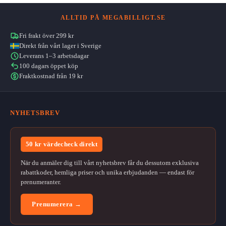
ALLTID PÅ MEGABILLIGT.SE
Fri frakt över 299 kr
Direkt från vårt lager i Sverige
Leverans 1–3 arbetsdagar
100 dagars öppet köp
Fraktkostnad från 19 kr
NYHETSBREV
50 kr värdecheck direkt
När du anmäler dig till vårt nyhetsbrev får du dessutom exklusiva
rabattkoder, hemliga priser och unika erbjudanden — endast för
prenumeranter.
Prenumerera →