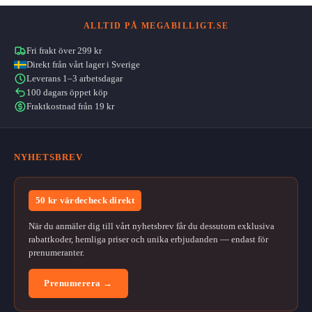
ALLTID PÅ MEGABILLIGT.SE
Fri frakt över 299 kr
Direkt från vårt lager i Sverige
Leverans 1–3 arbetsdagar
100 dagars öppet köp
Fraktkostnad från 19 kr
NYHETSBREV
50 kr värdecheck direkt
När du anmäler dig till vårt nyhetsbrev får du dessutom exklusiva
rabattkoder, hemliga priser och unika erbjudanden — endast för
prenumeranter.
Prenumerera →