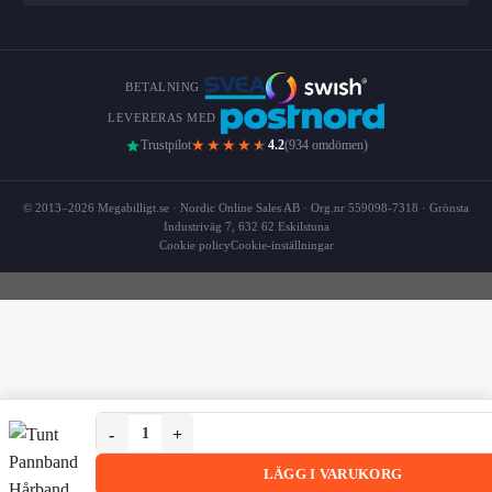
BETALNING
LEVERERAS MED
★★★★
★
Trustpilot
4.2
(934 omdömen)
© 2013–2026 Megabilligt.se · Nordic Online Sales AB · Org.nr 559098-7318 · Grönsta
Industriväg 7, 632 62 Eskilstuna
Cookie policy
Cookie-inställningar
Tunt Pannband Hårband för Sport Träning (Svart) mängd
Tunt Pannband Hårband för Sport Träning (Svart)
LÄGG I VARUKORG