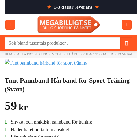
Skip
★
1-3 dagar leverans
★
to
content
Sök
efter:
HEM
/
ALLA PRODUKTER
/
MODE
/
KLÄDER OCH ACCESSOARER
/
PANNBAND
Tunt Pannband Hårband för Sport Träning
(Svart)
59
kr
Snyggt och praktiskt pannband för träning
Håller håret borta från ansiktet