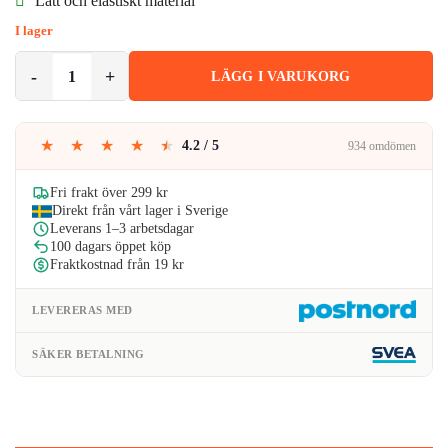
Lätt och elastiskt material
I lager
Tunt Pannband Hårband för Sport Träning (Svart) mängd
LÄGG I VARUKORG
★
★
★
★
★
4.2 / 5
934 omdömen
Fri frakt över 299 kr
Direkt från vårt lager i Sverige
Leverans 1–3 arbetsdagar
100 dagars öppet köp
Fraktkostnad från 19 kr
LEVERERAS MED
SÄKER BETALNING