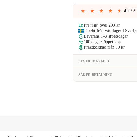
99kr.
89
★
★
★
★
★
4.2 / 5
Fri frakt över 299 kr
Direkt från vårt lager i Sverig
Leverans 1–3 arbetsdagar
100 dagars öppet köp
Fraktkostnad från 19 kr
LEVERERAS MED
SÄKER BETALNING