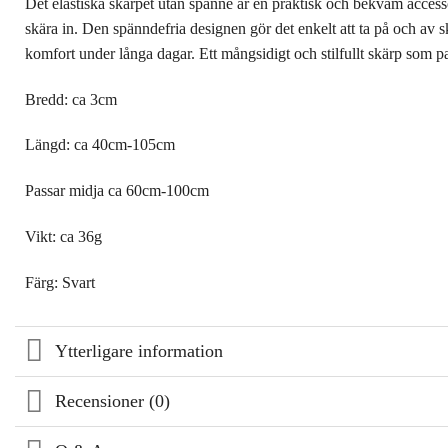
Det elastiska skärpet utan spänne är en praktisk och bekväm accessoa
skära in. Den spänndefria designen gör det enkelt att ta på och av skär
komfort under långa dagar. Ett mångsidigt och stilfullt skärp som pass
Bredd: ca 3cm
Längd: ca 40cm-105cm
Passar midja ca 60cm-100cm
Vikt: ca 36g
Färg: Svart
Ytterligare information
Recensioner (0)