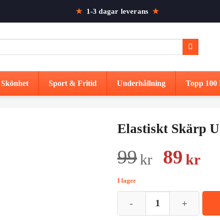
★
1-3 dagar leverans
★
Skönhet
Sport & Fritid
Underhållning
Topp 100 
Elastiskt Skärp 
Det
De
99
89
kr
kr
urspru
nu
I lager
priset
pr
Elastiskt Skärp Utan Spänne Da
var:
är