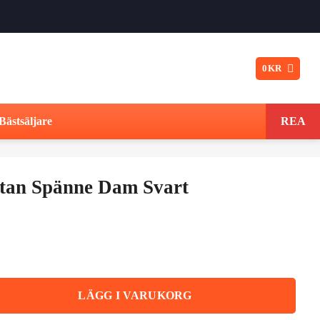
0
KR
Bästsäljare
REA
Utan Spänne Dam Svart
t
ngliga
varande
iset
m Svart mängd
LÄGG I VARUKORG
: