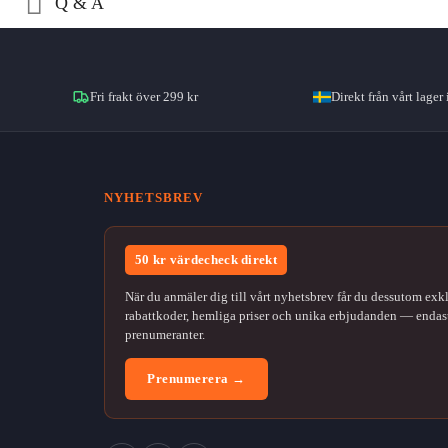
Q & A
Fri frakt över 299 kr
Direkt från vårt lager 
NYHETSBREV
50 kr värdecheck direkt
När du anmäler dig till vårt nyhetsbrev får du dessutom exk
rabattkoder, hemliga priser och unika erbjudanden — endast
prenumeranter.
Prenumerera →