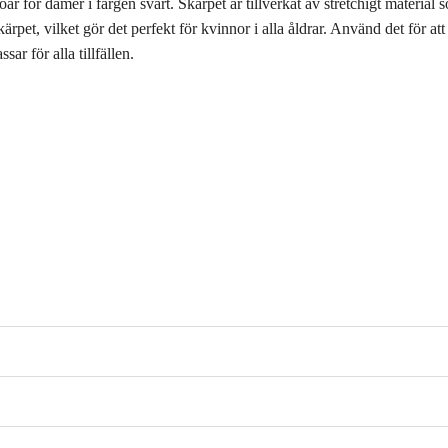
r för damer i färgen svart. Skärpet är tillverkat av stretchigt material 
pet, vilket gör det perfekt för kvinnor i alla åldrar. Använd det för att g
ar för alla tillfällen.