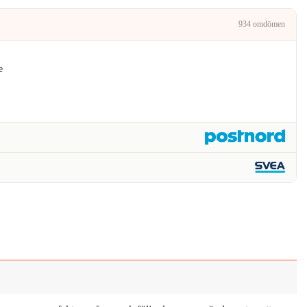
kr.
934 omdömen
e