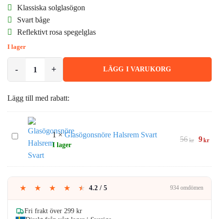
Klassiska solglasögon
Svart båge
Reflektivt rosa spegelglas
I lager
Svarta Wayfarer Solglasögon Rosa Spegelglas mängd
LÄGG I VARUKORG
Lägg till med rabatt:
1
×
Glasögonsnöre Halsrem Svart
Glasögonsnöre
Det
De
56
9
kr
kr
I lager
Halsrem
urspru
nu
Svart
priset
pri
var:
är:
56kr.
9kr
★
★
★
★
★
4.2 / 5
934 omdömen
Fri frakt över 299 kr