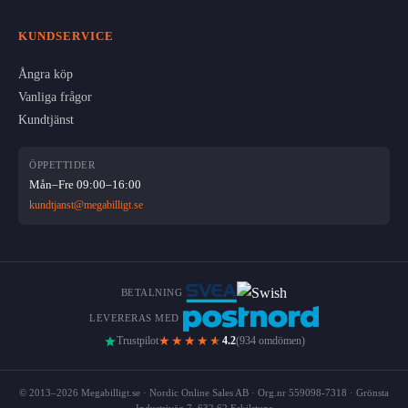
KUNDSERVICE
Ångra köp
Vanliga frågor
Kundtjänst
ÖPPETTIDER
Mån–Fre 09:00–16:00
kundtjanst@megabilligt.se
BETALNING
LEVERERAS MED
★★★★
★
Trustpilot
4.2
(934 omdömen)
© 2013–2026 Megabilligt.se · Nordic Online Sales AB · Org.nr 559098-7318 · Grönsta
Industriväg 7, 632 62 Eskilstuna