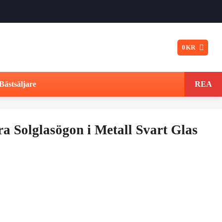
0
KR
Bästsäljare
REA
a Solglasögon i Metall Svart Glas
Det
ungliga
nuvarande
t
priset
är: