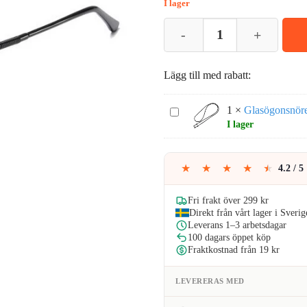
I lager
219kr
Runda Uppfällbara Solglasögon i 
Lägg till med rabatt:
1
×
Glasögonsnöre
Glasögonsnöre
I lager
Halsrem
Svart
★
★
★
★
★
4.2 / 5
Fri frakt över 299 kr
Direkt från vårt lager i Sverig
Leverans 1–3 arbetsdagar
100 dagars öppet köp
Fraktkostnad från 19 kr
LEVERERAS MED