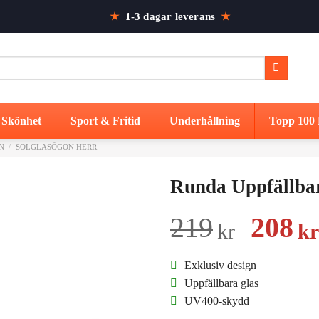
★
1-3 dagar leverans
★
Skönhet
Sport & Fritid
Underhållning
Topp 100 
N
/
SOLGLASÖGON HERR
Runda Uppfällbar
Det
219
208
kr
kr
urspr
Exklusiv design
prise
Uppfällbara glas
UV400-skydd
var: