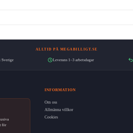
ALLTID PÅ MEGABILLIGT.SE
i Sverige
Leverans 1–3 arbetsdagar
INFORMATION
Om oss
Allmänna villkor
Cookies
lusiva
 för