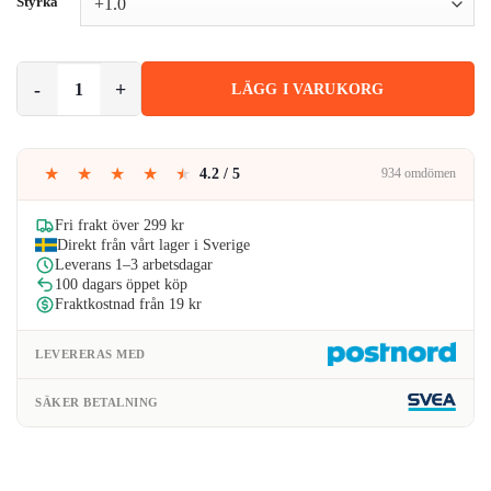
Styrka
Runda Läsglasögon med Blåljusfilter Svart mängd
LÄGG I VARUKORG
★
★
★
★
★
4.2 / 5
934 omdömen
Fri frakt över 299 kr
Direkt från vårt lager i Sverige
Leverans 1–3 arbetsdagar
100 dagars öppet köp
Fraktkostnad från 19 kr
LEVERERAS MED
SÄKER BETALNING