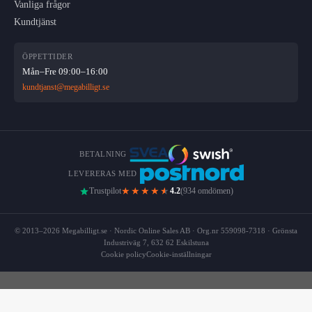
Vanliga frågor
Kundtjänst
ÖPPETTIDER
Mån–Fre 09:00–16:00
kundtjanst@megabilligt.se
BETALNING
LEVERERAS MED
★★★★
★
Trustpilot
4.2
(934 omdömen)
© 2013–2026 Megabilligt.se · Nordic Online Sales AB · Org.nr 559098-7318 · Grönsta
Industriväg 7, 632 62 Eskilstuna
Cookie policy
Cookie-inställningar