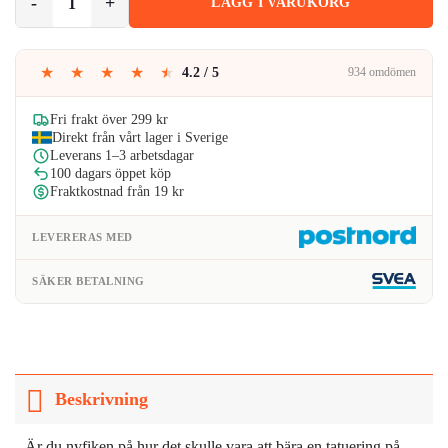
LÄGG I VARUKORG
★
★
★
★
★
4.2 / 5
934 omdömen
Fri frakt över 299 kr
Direkt från vårt lager i Sverige
Leverans 1–3 arbetsdagar
100 dagars öppet köp
Fraktkostnad från 19 kr
LEVERERAS MED
SÄKER BETALNING
Beskrivning
Är du nyfiken på hur det skulle vara att bära en tatuering på