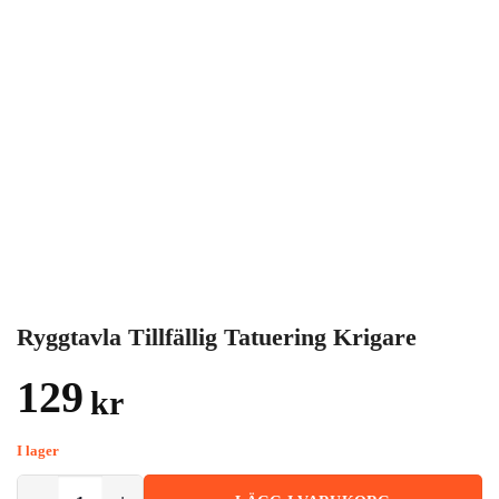
Ryggtavla Tillfällig Tatuering Krigare
129
kr
I lager
Ryggtavla Tillfällig Tatuering Krigare mängd