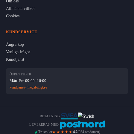
Om oss
Allmänna villkor
Cookies
KUNDSERVICE
Ångra köp
Vanliga frågor
Kundtjänst
ÖPPETTIDER
Mån–Fre 09:00–16:00
kundtjanst@megabilligt.se
BETALNING
LEVERERAS MED
★★★★
★
Trustpilot
4.2
(934 omdömen)