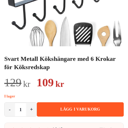
Svart Metall Kökshängare med 6 Krokar
för Köksredskap
Det
Det
129
109
kr
kr
ursprungliga
nuvarande
I lager
priset
priset
Svart Metall Kökshängare med 6 Krokar för Köksredskap mängd
LÄGG I VARUKORG
var:
är:
129kr.
109kr.