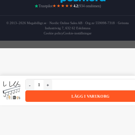
★★★★
★
Trustpilot
4.2
(934 omdömen)
© 2013–2026 Megabilligt.se · Nordic Online Sales AB · Org.nr 559098-7318 · Grönsta
Industriväg 7, 632 62 Eskilstuna
Cookie policy
Cookie-inställningar
Svart Metall Kökshängare med 6 Krokar för Köksredskap
Svart Metall Kökshängare med 6 Krokar för Köksredskap
LÄGG I VARUKORG