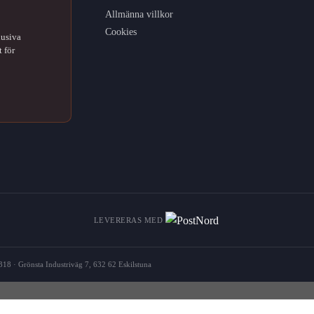
Allmänna villkor
Cookies
lusiva
 för
LEVERERAS MED
18 · Grönsta Industriväg 7, 632 62 Eskilstuna