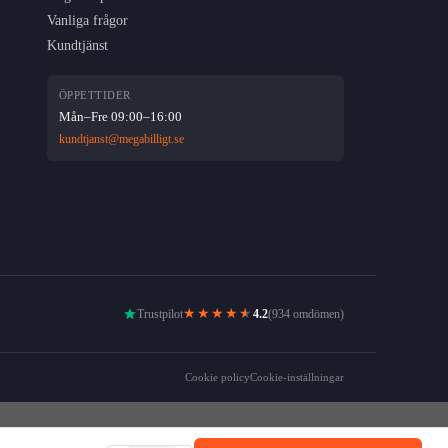
Vanliga frågor
Kundtjänst
ÖPPETTIDER
Mån–Fre 09:00–16:00
kundtjanst@megabilligt.se
★★★★
★
Trustpilot
4.2
(934 omdömen)
Cookie policy
Cookie-inställningar