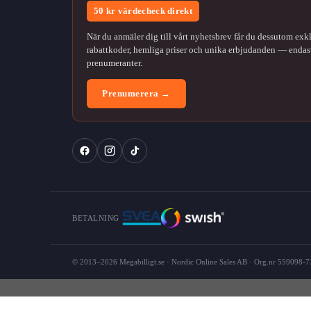
50 kr värdecheck direkt
När du anmäler dig till vårt nyhetsbrev får du dessutom exk
rabattkoder, hemliga priser och unika erbjudanden — endast
prenumeranter.
Prenumerera →
BETALNING
© 2013–2026 Megabilligt.se · Nordic Online Sales AB · Org.nr 559098-73