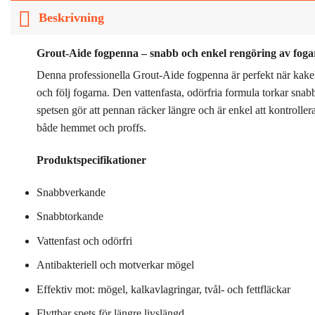
Beskrivning
Grout-Aide fogpenna – snabb och enkel rengöring av foga
Denna professionella Grout-Aide fogpenna är perfekt när kakelfo
och följ fogarna. Den vattenfasta, odörfria formula torkar snabb
spetsen gör att pennan räcker längre och är enkel att kontrolle
både hemmet och proffs.
Produktspecifikationer
Snabbverkande
Snabbtorkande
Vattenfast och odörfri
Antibakteriell och motverkar mögel
Effektiv mot: mögel, kalkavlagringar, tvål- och fettfläckar
Flyttbar spets för längre livslängd