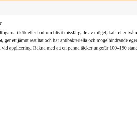
r
garna i kök eller badrum blivit missfärgade av mögel, kalk eller tvålre
t, ger ett jämnt resultat och har antibakteriella och mögelhindrande egen
ra vid applicering. Räkna med att en penna täcker ungefär 100–150 stand