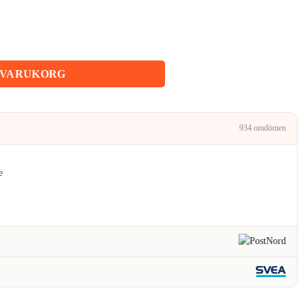
iset
:
 VARUKORG
kr.
934 omdömen
e