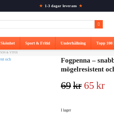
★
1-3 dagar leverans
★
Skönhet
Sport & Fritid
Underhållning
Topp 100 
ION & YTFIX
Fogpenna – snabb
mögelresistent och
Det
D
69
kr
65
kr
ursprun
nu
I lager