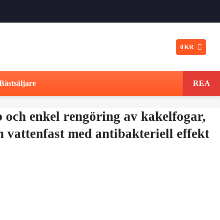
0
KR
Bästsäljare
REA
 och enkel rengöring av kakelfogar,
 vattenfast med antibakteriell effekt
et
gliga
varande