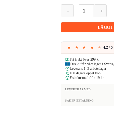
priset
pr
Fogpenna
–
var:
är
snabb
och
LÄGG I
enkel
69kr.
65
rengöring
av
★
★
★
★
★
4.2 / 5
kakelfogar,
mögelresistent
Fri frakt över 299 kr
och
Direkt från vårt lager i Sverig
vattenfast
Leverans 1–3 arbetsdagar
med
100 dagars öppet köp
antibakteriell
Fraktkostnad från 19 kr
effekt
mängd
LEVERERAS MED
SÄKER BETALNING