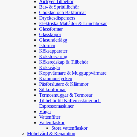
Airfryer Tillbehör
Bar- & Sprittillbehör
Choklad och Bakformar
Dryckesdispensers
Elektriska Matlådor & Lunchboxar
Glassformar
Glasskopor
Glasunderlägg
Isformar
Köksapparater
Köksförvaring
Köksredskap & Tillbehör
Köksvågar
Koppvärmare & Mugguppvärmare
Kranmunstycken
Påsförslutare & Klämmor
Silikonformar
Termosmuggar & Termosar
Tillbehör till Kaffemaskiner och
Espressomaskiner
Vågar
Vattenfilter
Vattenflaskor
Stora vattenflaskor
Möbelvård & Reparation