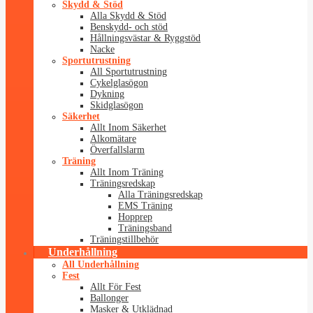
Skydd & Stöd
Alla Skydd & Stöd
Benskydd- och stöd
Hållningsvästar & Ryggstöd
Nacke
Sportutrustning
All Sportutrustning
Cykelglasögon
Dykning
Skidglasögon
Säkerhet
Allt Inom Säkerhet
Alkomätare
Överfallslarm
Träning
Allt Inom Träning
Träningsredskap
Alla Träningsredskap
EMS Träning
Hopprep
Träningsband
Träningstillbehör
Underhållning
All Underhållning
Fest
Allt För Fest
Ballonger
Masker & Utklädnad