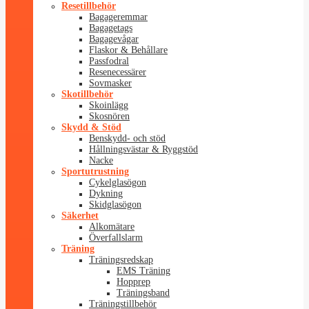
Resetillbehör
Bagageremmar
Bagagetags
Bagagevågar
Flaskor & Behållare
Passfodral
Resenecessärer
Sovmasker
Skotillbehör
Skoinlägg
Skosnören
Skydd & Stöd
Benskydd- och stöd
Hållningsvästar & Ryggstöd
Nacke
Sportutrustning
Cykelglasögon
Dykning
Skidglasögon
Säkerhet
Alkomätare
Överfallslarm
Träning
Träningsredskap
EMS Träning
Hopprep
Träningsband
Träningstillbehör