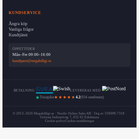
KUNDSERVICE
Ångra köp
Vanliga frågor
Kundtjänst
ÖPPETTIDER
Mån–Fre 09:00–16:00
kundtjanst@megabilligt.se
BETALNING
LEVERERAS MED
Trustpilot
★★★★
★
4.2
(934 omdömen)
© 2013–2026 Megabilligt.se · Nordic Online Sales AB · Org.nr 559098-7318 ·
Grönsta Industriväg 7, 632 62 Eskilstuna
Cookie policy
Cookie-inställningar