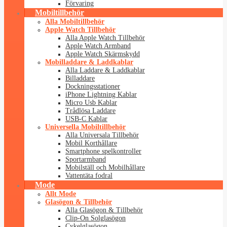
Förvaring
Mobiltillbehör
Alla Mobiltillbehör
Apple Watch Tillbehör
Alla Apple Watch Tillbehör
Apple Watch Armband
Apple Watch Skärmskydd
Mobilladdare & Laddkablar
Alla Laddare & Laddkablar
Billaddare
Dockningsstationer
iPhone Lightning Kablar
Micro Usb Kablar
Trådlösa Laddare
USB-C Kablar
Universella Mobiltillbehör
Alla Universala Tillbehör
Mobil Korthållare
Smartphone spelkontroller
Sportarmband
Mobilställ och Mobilhållare
Vattentäta fodral
Mode
Allt Mode
Glasögon & Tillbehör
Alla Glasögon & Tillbehör
Clip-On Solglasögon
Cykelglasögon