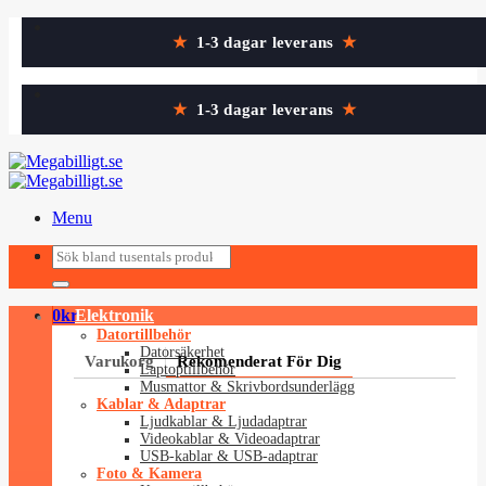
Skip
★
1-3 dagar leverans
★
to
content
★
1-3 dagar leverans
★
Menu
Sök
Sök
efter:
efter:
0
kr
Elektronik
Datortillbehör
Datorsäkerhet
Varukorg
Rekomenderat För Dig
Laptoptillbehör
Musmattor & Skrivbordsunderlägg
Kablar & Adaptrar
Ljudkablar & Ljudadaptrar
Videokablar & Videoadaptrar
USB-kablar & USB-adaptrar
Foto & Kamera