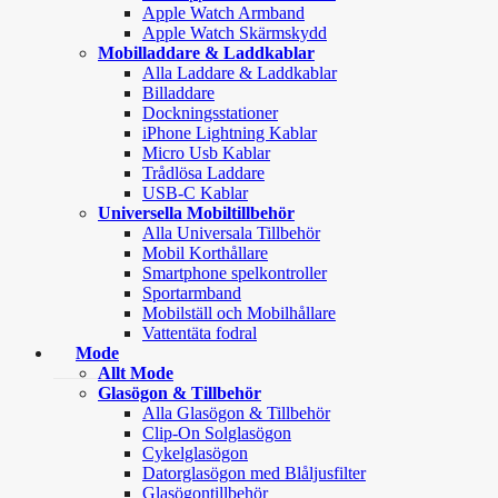
Apple Watch Armband
Apple Watch Skärmskydd
Mobilladdare & Laddkablar
Alla Laddare & Laddkablar
Billaddare
Dockningsstationer
iPhone Lightning Kablar
Micro Usb Kablar
Trådlösa Laddare
USB-C Kablar
Universella Mobiltillbehör
Alla Universala Tillbehör
Mobil Korthållare
Smartphone spelkontroller
Sportarmband
Mobilställ och Mobilhållare
Vattentäta fodral
Mode
Allt Mode
Glasögon & Tillbehör
Alla Glasögon & Tillbehör
Clip-On Solglasögon
Cykelglasögon
Datorglasögon med Blåljusfilter
Glasögontillbehör