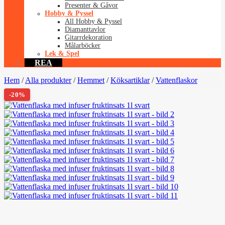
Presenter & Gåvor
Hobby & Pyssel
All Hobby & Pyssel
Diamanttavlor
Gitarrdekoration
Målarböcker
Lek & Spel
REA
Hem
/
Alla produkter
/
Hemmet
/
Köksartiklar
/
Vattenflaskor
-20%