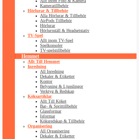
Allt inom Foto & Kamera
Kameratillbehör
Hörlurar & Tillbehör
Alla Hörlurar & Tillbehör
AirPods Tillbehör
Hörlurar
Hörlursställ & Headsetstativ
TV-Spel
Allt inom TV-Spel
Spelkonsoler
TV-spelstillbehör
Hemmet
Allt Till Hemmet
Inredning
All Inredning
Dekaler & Etiketter
Kontor
Belysning & Ljusslingor
Verktyg & Redskap
Köksartiklar
Allt Till Köket
Bar- & Sprittillbehör
Glassformar
Isformar
Köksredskap & Tillbehör
Organisering
All Organisering
Dekaler & Etiketter