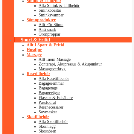
Smink & Tillbehör
Alla Smink & Tillbehör
Sminkborstar
Sminksvampar
Sömnprodukter
Allt För Sömn
Anti snark
Öronproppar
Sport & Fritid
Allt I Sport & Fritid
Husdjur
Massage
Allt Inom Massage
Zonterapi, Akupressur & Akupunktur
Massageverktyg
Resetillbehör
Alla Resetillbehör
Bagageremmar
Bagagetags
Bagagevågar
Flaskor & Behållare
Passfodral
Resenecessärer
Sovmasker
Skotillbehör
Alla Skotillbehör
Skoinlägg
Skosnören