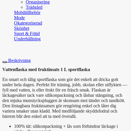
Organisering
Trädgård
Mobiltillbehör
Mode
Okategoriserad
Skönhet
Sport & Fritid
Underhållning
Beskrivning
Vattenflaska med fruktinsats 1 L sportflaska
En smart och tålig sportflaska som gör det enkelt att dricka gott
under hela dagen. Perfekt för träning, jobb, skolan eller utflykten —
fyll med vatten, is eller frukt för en fräsch smak. Flaskan är
läckagesäker tack vare silikonpackning och låsbar stängning, och
den mjuka munstyckspluggen är skonsam mot tänder och tandkött.
Den löstagbara fruktinsatsen gör rengöring enkel och låter dig
variera smaker utan kladd. Med medföljande skyddsfodral och
bärrem blir den enkel att ta med överallt.
100% tät: silikonpackning + lås som förhindrar läckage i