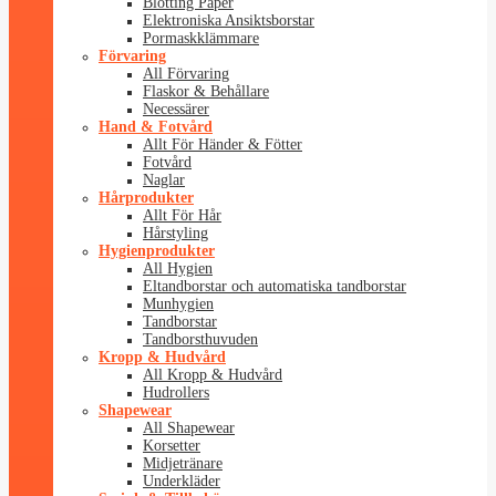
Blotting Paper
Elektroniska Ansiktsborstar
Pormaskklämmare
Förvaring
All Förvaring
Flaskor & Behållare
Necessärer
Hand & Fotvård
Allt För Händer & Fötter
Fotvård
Naglar
Hårprodukter
Allt För Hår
Hårstyling
Hygienprodukter
All Hygien
Eltandborstar och automatiska tandborstar
Munhygien
Tandborstar
Tandborsthuvuden
Kropp & Hudvård
All Kropp & Hudvård
Hudrollers
Shapewear
All Shapewear
Korsetter
Midjetränare
Underkläder