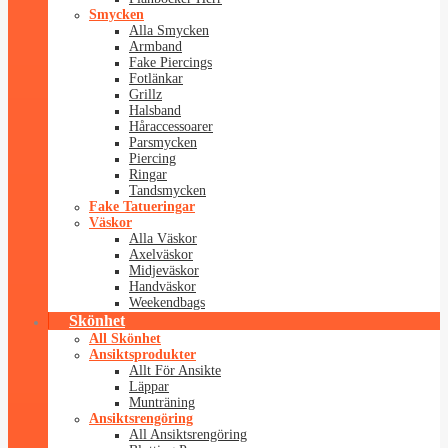
Smycken
Alla Smycken
Armband
Fake Piercings
Fotlänkar
Grillz
Halsband
Håraccessoarer
Parsmycken
Piercing
Ringar
Tandsmycken
Fake Tatueringar
Väskor
Alla Väskor
Axelväskor
Midjeväskor
Handväskor
Weekendbags
Skönhet
All Skönhet
Ansiktsprodukter
Allt För Ansikte
Läppar
Munträning
Ansiktsrengöring
All Ansiktsrengöring