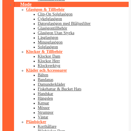
Mode
Glasögon & Tillbehör
Clip-On Solglasögon
Cykelglasögon
Datorglasögon med Blåljusfilter
Glasögontillbehör
Glasögon Utan Styrka
Läsglasögon
Minusglasögon
Solglasögon
Klockor & Tillbehör
Klockor Dam
Klockor Herr
Klockverktyg
Kläder och Accessoarer
Bälten
Bandanas
Damunderkläder
Fiskehattar & Bucket Hats
Handskar
Hängslen
Kepsar
Mössor
Strumpor
Västar
Plånböcker
Korthållare