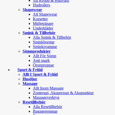
All Kropp & Hudvård
Hudrollers
Shapewear
All Shapewear
Korsetter
Midjetränare
Underkläder
Smink & Tillbehör
Alla Smink & Tillbehör
Sminkborstar
Sminksvampar
Sömnprodukter
Allt För Sömn
Anti snark
Öronproppar
Sport & Fritid
Allt I Sport & Fritid
Husdjur
Massage
Allt Inom Massage
Zonterapi, Akupressur & Akupunktur
Massageverktyg
Resetillbehör
Alla Resetillbehör
Bagageremmar