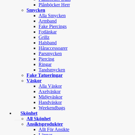
Plånböcker Herr
Smycken
Alla Smycken
Armband
Fake Piercings
Fotlänkar
Grillz
Halsband
Håraccessoarer
Parsmycken
Piercing
Ringar
Tandsmycken
Fake Tatueringar
Väskor
Alla Väskor
Axelväskor
Midjeväskor
Handväskor
Weekendbags
Skönhet
All Skönhet
Ansiktsprodukter
Allt För Ansikte
Läppar