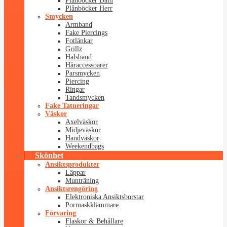
Plånböcker Dam
Plånböcker Herr
Smycken
Armband
Fake Piercings
Fotlänkar
Grillz
Halsband
Håraccessoarer
Parsmycken
Piercing
Ringar
Tandsmycken
Fake Tatueringar
Väskor
Axelväskor
Midjeväskor
Handväskor
Weekendbags
Skönhet
Ansiktsprodukter
Läppar
Munträning
Ansiktsrengöring
Elektroniska Ansiktsborstar
Pormaskklämmare
Förvaring
Flaskor & Behållare