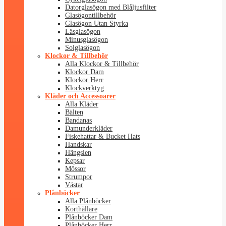
Datorglasögon med Blåljusfilter
Glasögontillbehör
Glasögon Utan Styrka
Läsglasögon
Minusglasögon
Solglasögon
Klockor & Tillbehör
Alla Klockor & Tillbehör
Klockor Dam
Klockor Herr
Klockverktyg
Kläder och Accessoarer
Alla Kläder
Bälten
Bandanas
Damunderkläder
Fiskehattar & Bucket Hats
Handskar
Hängslen
Kepsar
Mössor
Strumpor
Västar
Plånböcker
Alla Plånböcker
Korthållare
Plånböcker Dam
Plånböcker Herr