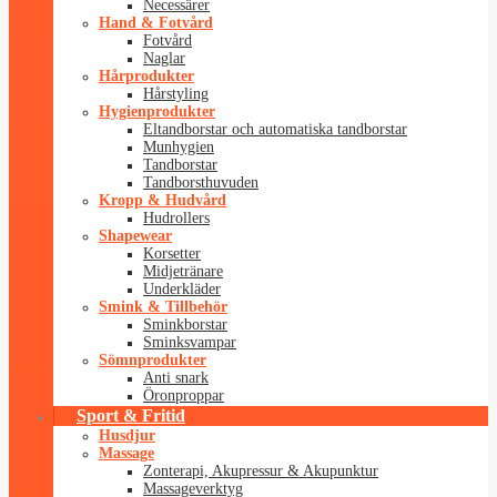
Necessärer
Hand & Fotvård
Fotvård
Naglar
Hårprodukter
Hårstyling
Hygienprodukter
Eltandborstar och automatiska tandborstar
Munhygien
Tandborstar
Tandborsthuvuden
Kropp & Hudvård
Hudrollers
Shapewear
Korsetter
Midjetränare
Underkläder
Smink & Tillbehör
Sminkborstar
Sminksvampar
Sömnprodukter
Anti snark
Öronproppar
Sport & Fritid
Husdjur
Massage
Zonterapi, Akupressur & Akupunktur
Massageverktyg