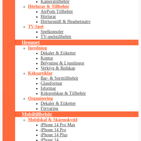
Kameratillbehör
Hörlurar & Tillbehör
AirPods Tillbehör
Hörlurar
Hörlursställ & Headsetstativ
TV-Spel
Spelkonsoler
TV-spelstillbehör
Hemmet
Inredning
Dekaler & Etiketter
Kontor
Belysning & Ljusslingor
Verktyg & Redskap
Köksartiklar
Bar- & Sprittillbehör
Glassformar
Isformar
Köksredskap & Tillbehör
Organisering
Dekaler & Etiketter
Förvaring
Mobiltillbehör
Mobilskal & Skärmskydd
iPhone 14 Pro Max
iPhone 14 Pro
iPhone 14 Plus
iPhone 14