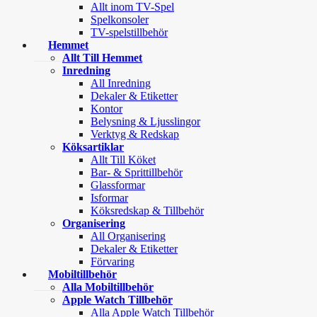
Allt inom TV-Spel
Spelkonsoler
TV-spelstillbehör
Hemmet
Allt Till Hemmet
Inredning
All Inredning
Dekaler & Etiketter
Kontor
Belysning & Ljusslingor
Verktyg & Redskap
Köksartiklar
Allt Till Köket
Bar- & Sprittillbehör
Glassformar
Isformar
Köksredskap & Tillbehör
Organisering
All Organisering
Dekaler & Etiketter
Förvaring
Mobiltillbehör
Alla Mobiltillbehör
Apple Watch Tillbehör
Alla Apple Watch Tillbehör