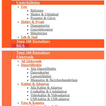
Underhållning
Fest
Ballonger
Masker & Utklädnad
Presenter & Gåvor
Hobby & Pyssel
Diamanttavlor
Gitarrdekoration
Målarböcker
Lek & Spel
Topp 100 Bästsäljare
REA
Topp 100 Bästsäljare
Elektronik
All Elektronik
Datortillbehör
Alla Datortillbehör
Datorsäkerhet
Laptoptillbehör
Musmattor & Skrivbordsunderlägg
Kablar & Adaptrar
Alla Kablar & Adaptrar
Ljudkablar & Ljudadaptrar
Videokablar & Videoadaptrar
USB-kablar & USB-adaptrar
Foto & Kamera