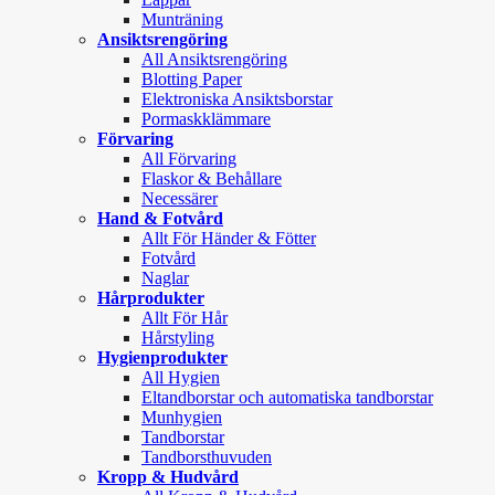
Munträning
Ansiktsrengöring
All Ansiktsrengöring
Blotting Paper
Elektroniska Ansiktsborstar
Pormaskklämmare
Förvaring
All Förvaring
Flaskor & Behållare
Necessärer
Hand & Fotvård
Allt För Händer & Fötter
Fotvård
Naglar
Hårprodukter
Allt För Hår
Hårstyling
Hygienprodukter
All Hygien
Eltandborstar och automatiska tandborstar
Munhygien
Tandborstar
Tandborsthuvuden
Kropp & Hudvård