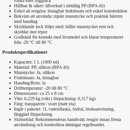
väska eller ryggsäck
Hållbar & säker: tillverkad i stöttålig PP (BPA-fri)
Enkel att rengöra: löstagbar fruktinsats och enkel konstruktion
Bekväm att använda: mjukt munstycke och praktisk bärrem
med handtag
Skyddande lock följer med: håller munstycket rent och
skyddar mot repor
Godkänd för kontakt med livsmedel och klarar temperaturer
från -20 °C till 80 °C
Produktspecifikationer
Kapacitet: 1 L (1000 ml)
Material: PP, silikon (BPA-fri)
Munstycke: Ja, silikon
Fruktinsats: Ja, löstagbar
Handtag/Rem: Ja
Drifttemperatur: -20 till 80 °C
Dimensioner: ca 25 x 8 cm
Vikt: 0,229 kg (vikt i förpackning: 0,317 kg)
Färg: transparent / svart (matt yta)
Ingår i paketet: 1L vattenflaska, fodral, bruksanvisning,
färgglad förpackning
Skötselråd: Rekommenderas handtvätt; rengör innan första
användning och kontrollera tätningar regelbundet.