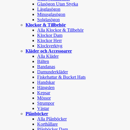
Glasögon Utan Styrka
Läsglasögon
Minusglasögon
Solglasögon
Klockor & Tillbehör
Alla Klockor & Tillbehör
Klockor Dam
Klockor Herr
Klockverktyg
Kläder och Accessoarer
Alla Kläder
Bälten
Bandanas
Damunderkläder
Fiskehattar & Bucket Hats
Handskar
Hängslen
Kepsar
Mössor
Strumpor
Västar
Plånböcker
Alla Plånböcker
Korthållare
Plånböcker Dam