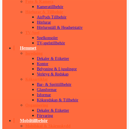
Foto & Kamera
Kameratillbehör
Hörlurar & Tillbehör
AirPods Tillbehör
Hörlurar
Hörlursställ & Headsetstativ
TV-Spel
Spelkonsoler
TV-spelstillbehör
Hemmet
Inredning
Dekaler & Etiketter
Kontor
Belysning & Ljusslingor
Verktyg & Redskap
Köksartiklar
Bar- & Sprittillbehör
Glassformar
Isformar
Köksredskap & Tillbehör
Organisering
Dekaler & Etiketter
Förvaring
Mobiltillbehör
Mobilskal & Skärmskydd