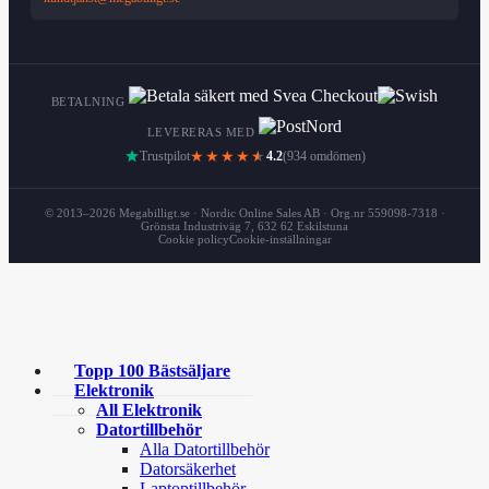
BETALNING
LEVERERAS MED
Trustpilot
★★★★
★
4.2
(934 omdömen)
© 2013–2026 Megabilligt.se · Nordic Online Sales AB · Org.nr 559098-7318 ·
Grönsta Industriväg 7, 632 62 Eskilstuna
Cookie policy
Cookie-inställningar
Topp 100 Bästsäljare
Elektronik
All Elektronik
Datortillbehör
Alla Datortillbehör
Datorsäkerhet
Laptoptillbehör