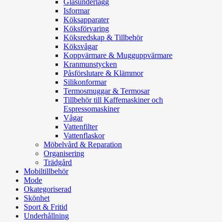
Glasunderlägg
Isformar
Köksapparater
Köksförvaring
Köksredskap & Tillbehör
Köksvågar
Koppvärmare & Mugguppvärmare
Kranmunstycken
Påsförslutare & Klämmor
Silikonformar
Termosmuggar & Termosar
Tillbehör till Kaffemaskiner och
Espressomaskiner
Vågar
Vattenfilter
Vattenflaskor
Möbelvård & Reparation
Organisering
Trädgård
Mobiltillbehör
Mode
Okategoriserad
Skönhet
Sport & Fritid
Underhållning