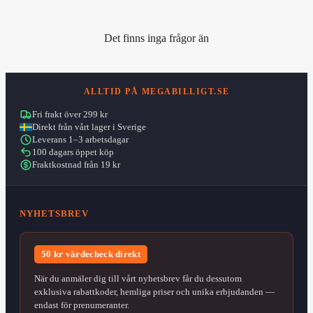
Det finns inga frågor än
ALLTID PÅ MEGABILLIGT.SE
Fri frakt över 299 kr
Direkt från vårt lager i Sverige
Leverans 1–3 arbetsdagar
100 dagars öppet köp
Fraktkostnad från 19 kr
NYHETSBREV
50 kr värdecheck direkt
När du anmäler dig till vårt nyhetsbrev får du dessutom
exklusiva rabattkoder, hemliga priser och unika erbjudanden —
endast för prenumeranter.