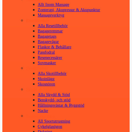
Allt Inom Massage
Zonterapi, Akupressur & Akupunktur
Massageverktyg
Resetillbehör
Alla Resetillbehör
Bagageremmar
Bagagetags
Bagagevågar
Flaskor & Behållare
Passfodral
Resenecessärer
Sovmasker
Skotillbehör
Alla Skotillbehör
Skoinlägg
Skosnören
Skydd & Stöd
Alla Skydd & Stöd
Benskydd- och stöd
Hållningsvästar & Ryggstöd
Nacke
Sportutrustning
All Sportutrustning
Cykelglasögon
Dykning