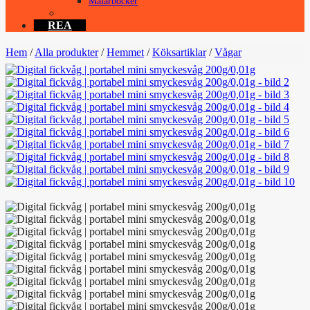
Målarböcker
Lek & Spel
REA
Hem
/
Alla produkter
/
Hemmet
/
Köksartiklar
/
Vågar