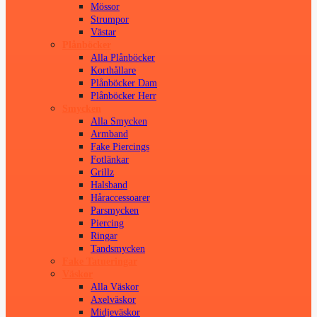
Mössor
Strumpor
Västar
Plånböcker
Alla Plånböcker
Korthållare
Plånböcker Dam
Plånböcker Herr
Smycken
Alla Smycken
Armband
Fake Piercings
Fotlänkar
Grillz
Halsband
Håraccessoarer
Parsmycken
Piercing
Ringar
Tandsmycken
Fake Tatueringar
Väskor
Alla Väskor
Axelväskor
Midjeväskor