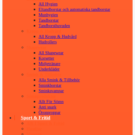
All Hygien
Eltandborstar och automatiska tandborstar
Munhygien
Tandborstar
Tandborsthuvuden
Kropp & Hudvård
All Kropp & Hudvård
Hudrollers
Shapewear
All Shapewear
Korsetter
Midjetränare
Underkläder
Smink & Tillbehör
Alla Smink & Tillbehör
Sminkborstar
Sminksvampar
Sömnprodukter
Allt För Sömn
Anti snark
Öronproppar
Sport & Fritid
Allt I Sport & Fritid
Husdjur
Massage