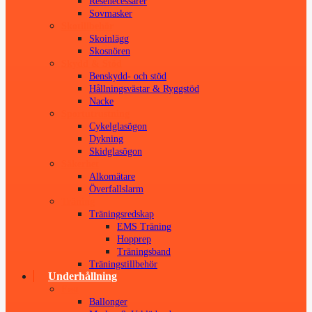
Resenecessärer
Sovmasker
Skotillbehör
Skoinlägg
Skosnören
Skydd & Stöd
Benskydd- och stöd
Hållningsvästar & Ryggstöd
Nacke
Sportutrustning
Cykelglasögon
Dykning
Skidglasögon
Säkerhet
Alkomätare
Överfallslarm
Träning
Träningsredskap
EMS Träning
Hopprep
Träningsband
Träningstillbehör
Underhållning
Fest
Ballonger