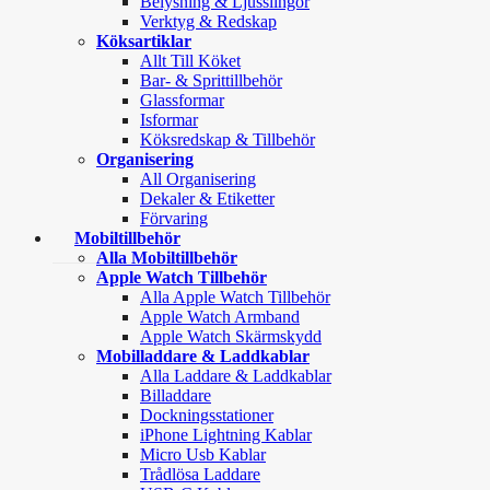
Belysning & Ljusslingor
Verktyg & Redskap
Köksartiklar
Allt Till Köket
Bar- & Sprittillbehör
Glassformar
Isformar
Köksredskap & Tillbehör
Organisering
All Organisering
Dekaler & Etiketter
Förvaring
Mobiltillbehör
Alla Mobiltillbehör
Apple Watch Tillbehör
Alla Apple Watch Tillbehör
Apple Watch Armband
Apple Watch Skärmskydd
Mobilladdare & Laddkablar
Alla Laddare & Laddkablar
Billaddare
Dockningsstationer
iPhone Lightning Kablar
Micro Usb Kablar
Trådlösa Laddare