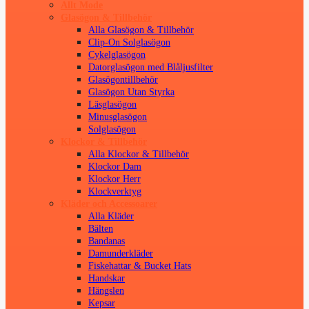
Allt Mode
Glasögon & Tillbehör
Alla Glasögon & Tillbehör
Clip-On Solglasögon
Cykelglasögon
Datorglasögon med Blåljusfilter
Glasögontillbehör
Glasögon Utan Styrka
Läsglasögon
Minusglasögon
Solglasögon
Klockor & Tillbehör
Alla Klockor & Tillbehör
Klockor Dam
Klockor Herr
Klockverktyg
Kläder och Accessoarer
Alla Kläder
Bälten
Bandanas
Damunderkläder
Fiskehattar & Bucket Hats
Handskar
Hängslen
Kepsar