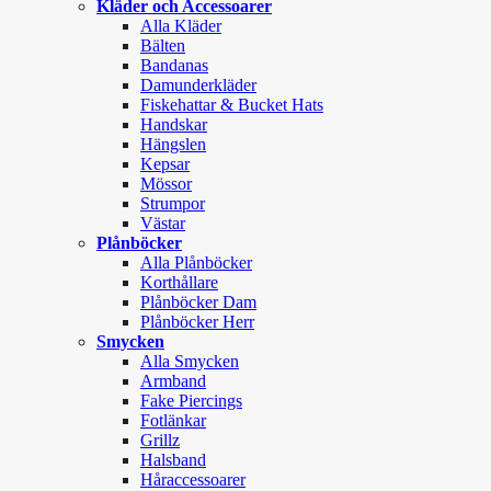
Kläder och Accessoarer
Alla Kläder
Bälten
Bandanas
Damunderkläder
Fiskehattar & Bucket Hats
Handskar
Hängslen
Kepsar
Mössor
Strumpor
Västar
Plånböcker
Alla Plånböcker
Korthållare
Plånböcker Dam
Plånböcker Herr
Smycken
Alla Smycken
Armband
Fake Piercings
Fotlänkar
Grillz
Halsband
Håraccessoarer