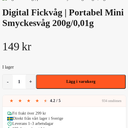
Digital Fickvåg | Portabel Mini
Smyckesvåg 200g/0,01g
149
kr
I lager
Digital
Fickvåg
Lägg i varukorg
|
Portabel
Mini
★
★
★
★
★
4.2 / 5
934 omdömen
Smyckesvåg
200g/0,01g
mängd
Fri frakt över 299 kr
Direkt från vårt lager i Sverige
Leverans 1–3 arbetsdagar