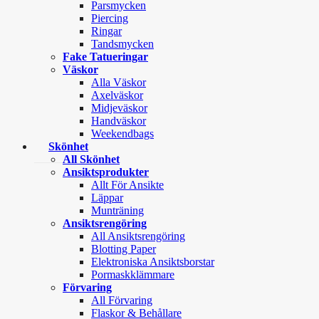
Parsmycken
Piercing
Ringar
Tandsmycken
Fake Tatueringar
Väskor
Alla Väskor
Axelväskor
Midjeväskor
Handväskor
Weekendbags
Skönhet
All Skönhet
Ansiktsprodukter
Allt För Ansikte
Läppar
Munträning
Ansiktsrengöring
All Ansiktsrengöring
Blotting Paper
Elektroniska Ansiktsborstar
Pormaskklämmare
Förvaring
All Förvaring
Flaskor & Behållare