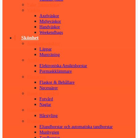
Fake Tatueringar
Väskor
Axelväskor
Midjeväskor
Handväskor
Weekendbags
Skönhet
Ansiktsprodukter
Läppar
Munträning
Ansiktsrengöring
Elektroniska Ansiktsborstar
Pormaskklämmare
Förvaring
Flaskor & Behållare
Necessärer
Hand & Fotvård
Fotvård
Naglar
Hårprodukter
Hårstyling
Hygienprodukter
Eltandborstar och automatiska tandborstar
Munhygien
Tandborstar