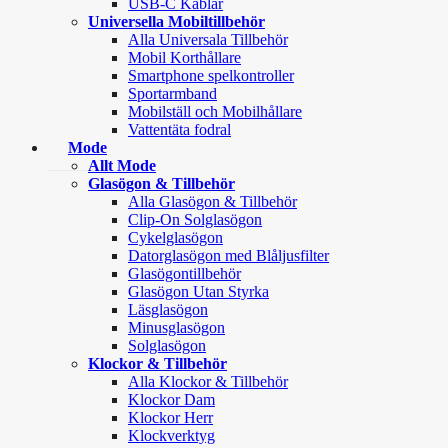
USB-C Kablar
Universella Mobiltillbehör
Alla Universala Tillbehör
Mobil Korthållare
Smartphone spelkontroller
Sportarmband
Mobilställ och Mobilhållare
Vattentäta fodral
Mode
Allt Mode
Glasögon & Tillbehör
Alla Glasögon & Tillbehör
Clip-On Solglasögon
Cykelglasögon
Datorglasögon med Blåljusfilter
Glasögontillbehör
Glasögon Utan Styrka
Läsglasögon
Minusglasögon
Solglasögon
Klockor & Tillbehör
Alla Klockor & Tillbehör
Klockor Dam
Klockor Herr
Klockverktyg