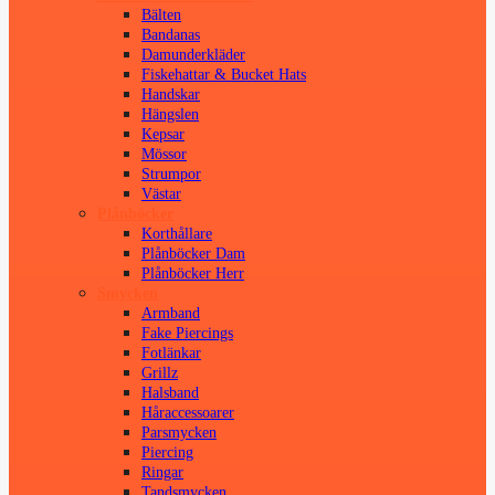
Bälten
Bandanas
Damunderkläder
Fiskehattar & Bucket Hats
Handskar
Hängslen
Kepsar
Mössor
Strumpor
Västar
Plånböcker
Korthållare
Plånböcker Dam
Plånböcker Herr
Smycken
Armband
Fake Piercings
Fotlänkar
Grillz
Halsband
Håraccessoarer
Parsmycken
Piercing
Ringar
Tandsmycken