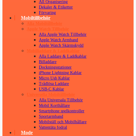
All Organisering
Dekaler & Etiketter
Förvaring
Mobiltillbehör
Alla Mobiltillbehör
Apple Watch Tillbehör
Alla Apple Watch Tillbehör
Apple Watch Armband
Apple Watch Skärmskydd
Mobilladdare & Laddkablar
Alla Laddare & Laddkablar
Billaddare
Dockningsstationer
iPhone Lightning Kablar
Micro Usb Kablar
Trådlösa Laddare
USB-C Kablar
Universella Mobiltillbehör
Alla Universala Tillbehör
Mobil Korthållare
Smartphone spelkontroller
Sportarmband
Mobilställ och Mobilhållare
Vattentäta fodral
Mode