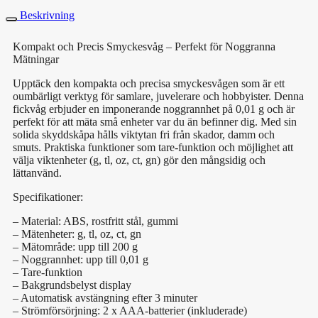
Beskrivning
Kompakt och Precis Smyckesvåg – Perfekt för Noggranna
Mätningar
Upptäck den kompakta och precisa smyckesvågen som är ett
oumbärligt verktyg för samlare, juvelerare och hobbyister. Denna
fickvåg erbjuder en imponerande noggrannhet på 0,01 g och är
perfekt för att mäta små enheter var du än befinner dig. Med sin
solida skyddskåpa hålls viktytan fri från skador, damm och
smuts. Praktiska funktioner som tare-funktion och möjlighet att
välja viktenheter (g, tl, oz, ct, gn) gör den mångsidig och
lättanvänd.
Specifikationer:
– Material: ABS, rostfritt stål, gummi
– Mätenheter: g, tl, oz, ct, gn
– Mätområde: upp till 200 g
– Noggrannhet: upp till 0,01 g
– Tare-funktion
– Bakgrundsbelyst display
– Automatisk avstängning efter 3 minuter
– Strömförsörjning: 2 x AAA-batterier (inkluderade)