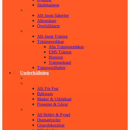
Skidglasögon
Säkerhet
Allt Inom Säkerhet
Alkomätare
Överfallslarm
Träning
Allt Inom Träning
Träningsredskap
Alla Träningsredskap
EMS Träning
Hopprep
Träningsband
Träningstillbehör
Underhållning
All Underhållning
Fest
Allt För Fest
Ballonger
Masker & Utklädnad
Presenter & Gåvor
Hobby & Pyssel
All Hobby & Pyssel
Diamanttavlor
Gitarrdekoration