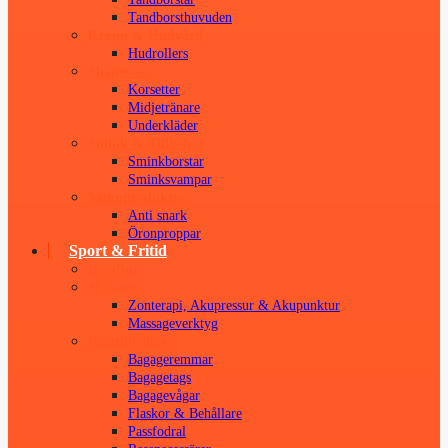
Tandborsthuvuden
Kropp & Hudvård
Hudrollers
Shapewear
Korsetter
Midjetränare
Underkläder
Smink & Tillbehör
Sminkborstar
Sminksvampar
Sömnprodukter
Anti snark
Öronproppar
Sport & Fritid
Husdjur
Massage
Zonterapi, Akupressur & Akupunktur
Massageverktyg
Resetillbehör
Bagageremmar
Bagagetags
Bagagevågar
Flaskor & Behållare
Passfodral