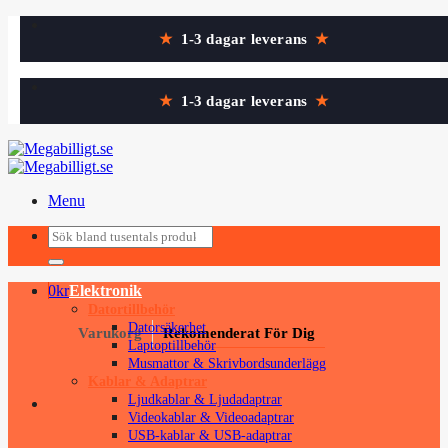
Skip
★
1-3 dagar leverans
★
to
content
★
1-3 dagar leverans
★
Menu
Sök
Sök
efter:
efter:
0
kr
Elektronik
Datortillbehör
Datorsäkerhet
Varukorg
Rekomenderat För Dig
Laptoptillbehör
Musmattor & Skrivbordsunderlägg
Kablar & Adaptrar
Ljudkablar & Ljudadaptrar
Videokablar & Videoadaptrar
USB-kablar & USB-adaptrar