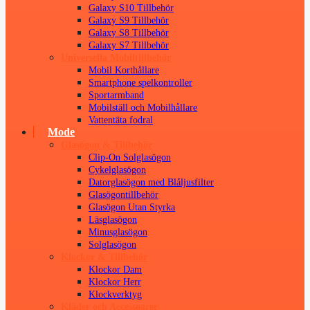
Galaxy S10 Tillbehör
Galaxy S9 Tillbehör
Galaxy S8 Tillbehör
Galaxy S7 Tillbehör
Universella Mobiltillbehör
Mobil Korthållare
Smartphone spelkontroller
Sportarmband
Mobilställ och Mobilhållare
Vattentäta fodral
Mode
Glasögon & Tillbehör
Clip-On Solglasögon
Cykelglasögon
Datorglasögon med Blåljusfilter
Glasögontillbehör
Glasögon Utan Styrka
Läsglasögon
Minusglasögon
Solglasögon
Klockor & Tillbehör
Klockor Dam
Klockor Herr
Klockverktyg
Kläder och Accessoarer