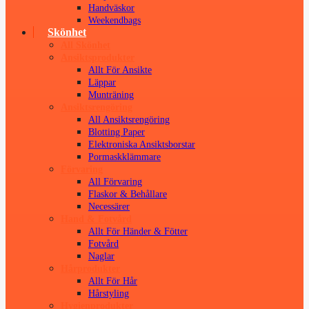
Handväskor
Weekendbags
Skönhet
All Skönhet
Ansiktsprodukter
Allt För Ansikte
Läppar
Munträning
Ansiktsrengöring
All Ansiktsrengöring
Blotting Paper
Elektroniska Ansiktsborstar
Pormaskklämmare
Förvaring
All Förvaring
Flaskor & Behållare
Necessärer
Hand & Fotvård
Allt För Händer & Fötter
Fotvård
Naglar
Hårprodukter
Allt För Hår
Hårstyling
Hygienprodukter