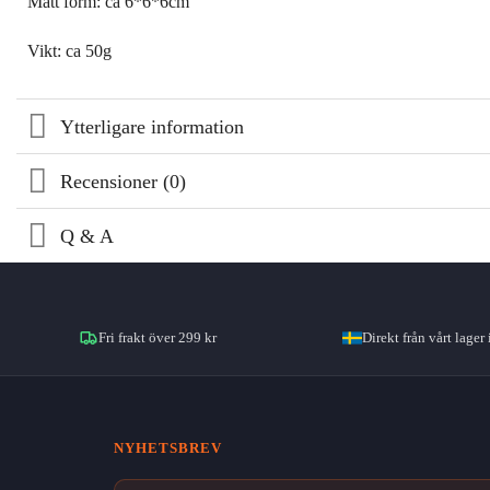
Mått form: ca 6*6*6cm
Vikt: ca 50g
Ytterligare information
Recensioner (0)
Q & A
Fri frakt över 299 kr
Direkt från vårt lager 
NYHETSBREV