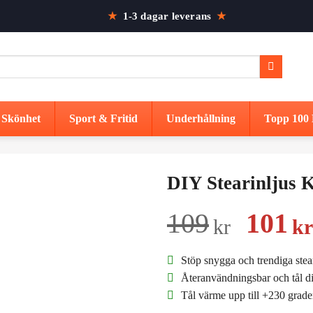
★
1-3 dagar leverans
★
Skönhet
Sport & Fritid
Underhållning
Topp 100 
DIY Stearinljus 
Det
109
101
kr
kr
urspr
Stöp snygga och trendiga stea
prise
Återanvändningsbar och tål d
Tål värme upp till +230 grade
var: