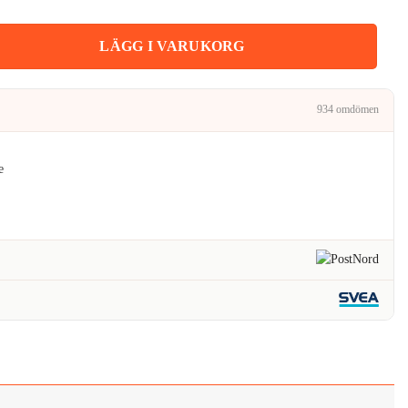
.
101kr.
6cm mängd
LÄGG I VARUKORG
934 omdömen
e