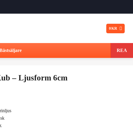
0
KR
Bästsäljare
REA
Kub – Ljusform 6cm
Det
ungliga
nuvarande
rinljus
t
priset
isk
r.
är: