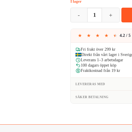
I lager
109kr
DIY Stearinljus Kub - Ljusform 
★
★
★
★
★
4.2 / 5
Fri frakt över 299 kr
Direkt från vårt lager i Sverig
Leverans 1–3 arbetsdagar
100 dagars öppet köp
Fraktkostnad från 19 kr
LEVERERAS MED
SÄKER BETALNING