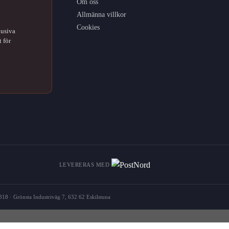
Om oss
Allmänna villkor
Cookies
lusiva
 för
LEVERERAS MED
18 · Grönsta Industriväg 7, 632 62 Eskilstuna