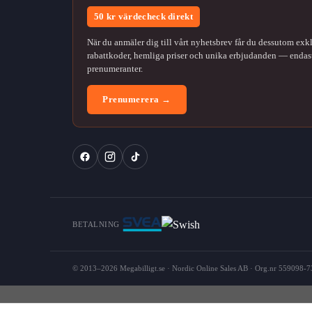
50 kr värdecheck direkt
När du anmäler dig till vårt nyhetsbrev får du dessutom exk
rabattkoder, hemliga priser och unika erbjudanden — endast
prenumeranter.
Prenumerera →
BETALNING
© 2013–2026 Megabilligt.se · Nordic Online Sales AB · Org.nr 559098-73