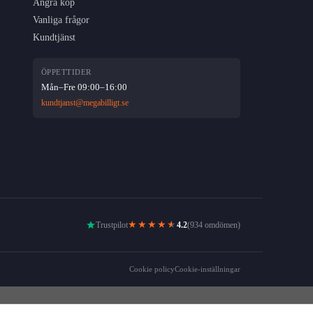
Ångra köp
Vanliga frågor
Kundtjänst
ÖPPETTIDER
Mån–Fre 09:00–16:00
kundtjanst@megabilligt.se
★★★★
★
Trustpilot
4.2
(934 omdömen)
Cookie policy
Cookie-inställningar