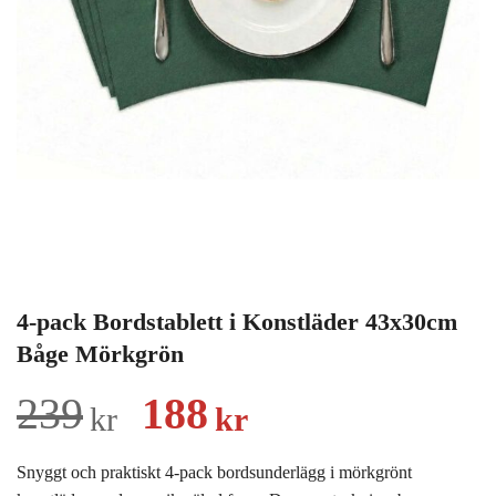
4-pack Bordstablett i Konstläder 43x30cm
Båge Mörkgrön
Det
Det
239
188
kr
kr
ursprungliga
nuvarande
Snyggt och praktiskt 4-pack bordsunderlägg i mörkgrönt