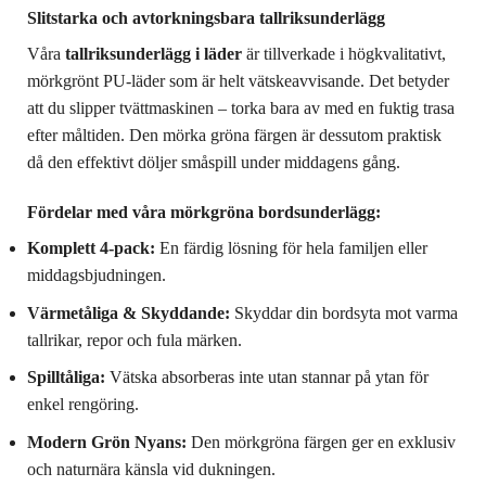
Slitstarka och avtorkningsbara tallriksunderlägg
Våra
tallriksunderlägg i läder
är tillverkade i högkvalitativt,
mörkgrönt PU-läder som är helt vätskeavvisande. Det betyder
att du slipper tvättmaskinen – torka bara av med en fuktig trasa
efter måltiden. Den mörka gröna färgen är dessutom praktisk
då den effektivt döljer småspill under middagens gång.
Fördelar med våra mörkgröna bordsunderlägg:
Komplett 4-pack:
En färdig lösning för hela familjen eller
middagsbjudningen.
Värmetåliga & Skyddande:
Skyddar din bordsyta mot varma
tallrikar, repor och fula märken.
Spilltåliga:
Vätska absorberas inte utan stannar på ytan för
enkel rengöring.
Modern Grön Nyans:
Den mörkgröna färgen ger en exklusiv
och naturnära känsla vid dukningen.