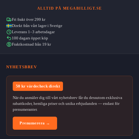
ALLTID PÅ MEGABILLIGT.SE
Fri frakt över 299 kr
Direkt från vårt lager i Sverige
Leverans 1–3 arbetsdagar
100 dagars öppet köp
Fraktkostnad från 19 kr
NYHETSBREV
50 kr värdecheck direkt
När du anmäler dig till vårt nyhetsbrev får du dessutom exklusiva
rabattkoder, hemliga priser och unika erbjudanden — endast för
prenumeranter.
Prenumerera →