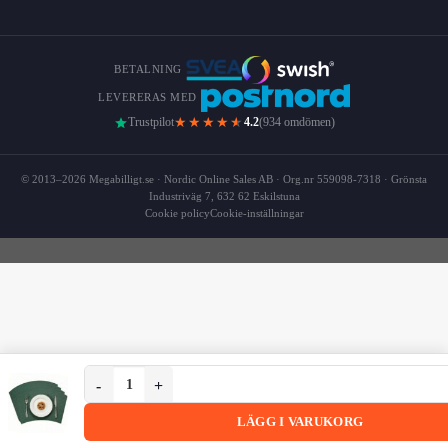
BETALNING
LEVERERAS MED
★★★★
★
Trustpilot
4.2
(934 omdömen)
© 2013–2026 Megabilligt.se · Nordic Online Sales AB · Org.nr 559098-7318 · Grönsta
Industriväg 7, 632 62 Eskilstuna
Cookie policy
Cookie-inställningar
4-pack Bordstablett i Konstläder 43x30cm Båge Mörkgrön
4-pack Bordstablett i Konstläder 43x30cm Båge Mörkgrön
LÄGG I VARUKORG