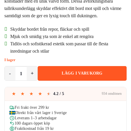
priset
priset
konstläder med en unik välvd form. Dessa avtorkningsbara
tallriksunderlägg skyddar effektivt ditt bord mot spill och värme
var:
är:
samtidigt som de ger en lyxig touch till dukningen.
239kr.
188kr.
Skyddar bordet från repor, fläckar och spill
Mjuk och smidig yta som är enkel att rengöra
Tidlös och sofistikerad estetik som passar till de flesta
inredningar och stilar
I lager
4-pack Bordstablett i Konstläder 43x30cm Båge Mörkgrön mängd
LÄGG I VARUKORG
★
★
★
★
★
4.2 / 5
934 omdömen
Fri frakt över 299 kr
Direkt från vårt lager i Sverige
Leverans 1–3 arbetsdagar
100 dagars öppet köp
Fraktkostnad från 19 kr