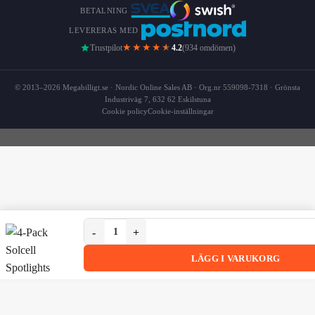
BETALNING
LEVERERAS MED
★★★★
★
Trustpilot
4.2
(934 omdömen)
© 2013–2026 Megabilligt.se · Nordic Online Sales AB · Org.nr 559098-7318 · Grönsta
Industriväg 7, 632 62 Eskilstuna
Cookie policy
Cookie-inställningar
4-Pack Solcell Spotlights LED Markbelysning mängd
4-Pack Solcell Spotlights LED Markbelysning
LÄGG I VARUKORG