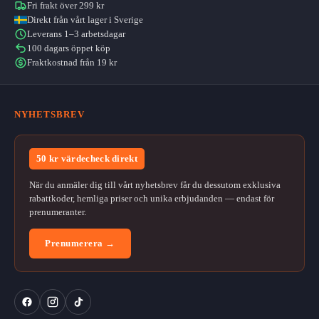
Fri frakt över 299 kr
Direkt från vårt lager i Sverige
Leverans 1–3 arbetsdagar
100 dagars öppet köp
Fraktkostnad från 19 kr
NYHETSBREV
50 kr värdecheck direkt
När du anmäler dig till vårt nyhetsbrev får du dessutom exklusiva
rabattkoder, hemliga priser och unika erbjudanden — endast för
prenumeranter.
Prenumerera →