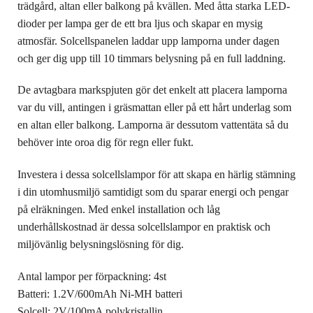
trädgård, altan eller balkong på kvällen. Med åtta starka LED-
dioder per lampa ger de ett bra ljus och skapar en mysig
atmosfär. Solcellspanelen laddar upp lamporna under dagen
och ger dig upp till 10 timmars belysning på en full laddning.
De avtagbara markspjuten gör det enkelt att placera lamporna
var du vill, antingen i gräsmattan eller på ett hårt underlag som
en altan eller balkong. Lamporna är dessutom vattentäta så du
behöver inte oroa dig för regn eller fukt.
Investera i dessa solcellslampor för att skapa en härlig stämning
i din utomhusmiljö samtidigt som du sparar energi och pengar
på elräkningen. Med enkel installation och låg
underhållskostnad är dessa solcellslampor en praktisk och
miljövänlig belysningslösning för dig.
Antal lampor per förpackning: 4st
Batteri: 1.2V/600mAh Ni-MH batteri
Solcell: 2V/100mA polykristallin