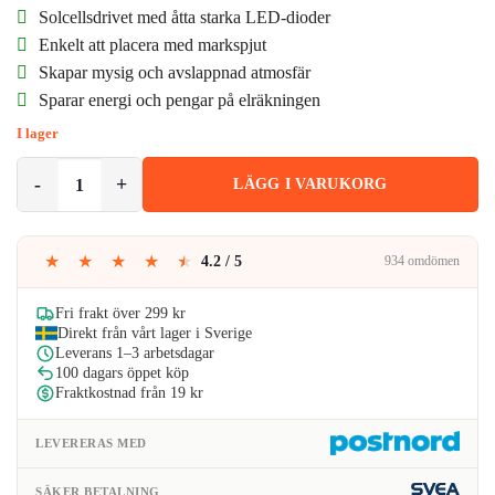
priset
priset
Solcellsdrivet med åtta starka LED-dioder
Enkelt att placera med markspjut
var:
är:
Skapar mysig och avslappnad atmosfär
349kr.
307kr.
Sparar energi och pengar på elräkningen
I lager
4-Pack Solcell Spotlights LED Markbelysning mängd
LÄGG I VARUKORG
★
★
★
★
★
4.2 / 5
934 omdömen
Fri frakt över 299 kr
Direkt från vårt lager i Sverige
Leverans 1–3 arbetsdagar
100 dagars öppet köp
Fraktkostnad från 19 kr
LEVERERAS MED
SÄKER BETALNING