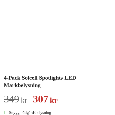
4-Pack Solcell Spotlights LED
Markbelysning
Det
Det
349
307
kr
kr
ursprungliga
nuvarande
Snygg trädgårdsbelysning