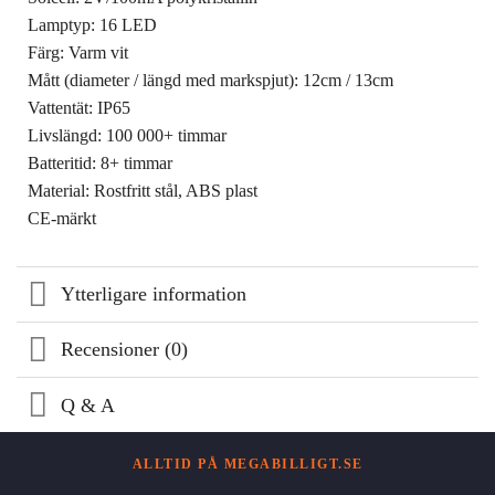
Lamptyp: 16 LED
Färg: Varm vit
Mått (diameter / längd med markspjut): 12cm / 13cm
Vattentät: IP65
Livslängd: 100 000+ timmar
Batteritid: 8+ timmar
Material: Rostfritt stål, ABS plast
CE-märkt
Ytterligare information
Recensioner (0)
Q & A
ALLTID PÅ MEGABILLIGT.SE