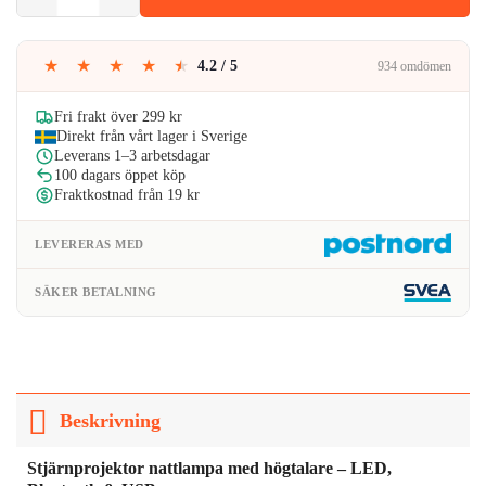
var:
är:
269kr.
169kr.
★
★
★
★
★
4.2 / 5
934 omdömen
Fri frakt över 299 kr
Direkt från vårt lager i Sverige
Leverans 1–3 arbetsdagar
100 dagars öppet köp
Fraktkostnad från 19 kr
LEVERERAS MED
SÄKER BETALNING
Beskrivning
Stjärnprojektor nattlampa med högtalare – LED,