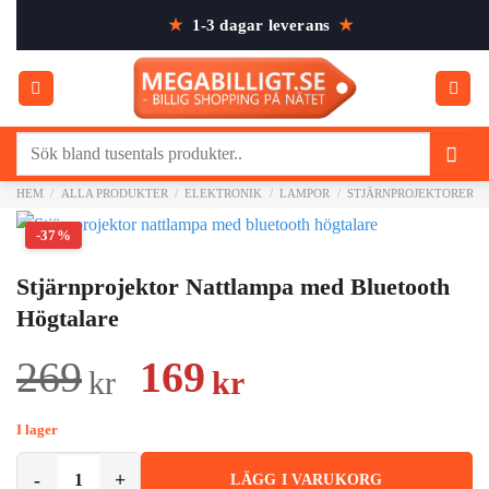
Skip
★
1-3 dagar leverans
★
to
content
Sök
efter:
HEM
/
ALLA PRODUKTER
/
ELEKTRONIK
/
LAMPOR
/
STJÄRNPROJEKTORER
-37%
Stjärnprojektor Nattlampa med Bluetooth
Högtalare
Det
Det
269
169
kr
kr
ursprungliga
nuvarande
I lager
priset
priset
Stjärnprojektor Nattlampa med Bluetooth Högtalare mängd
LÄGG I VARUKORG