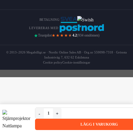
BETALNING
LEVERERAS MED
★★★★
★
Trustpilot
4.2
(934 omdömen)
© 2013–2026 Megabilligt.se · Nordic Online Sales AB · Org.nr 559098-7318 · Grönsta
Industriväg 7, 632 62 Eskilstuna
Cookie policy
Cookie-inställningar
Stjärnprojektor Nattlampa med Bluetooth Högtalare
Stjärnprojektor Nattlampa med Bluetooth Högtalare
LÄGG I VARUKORG