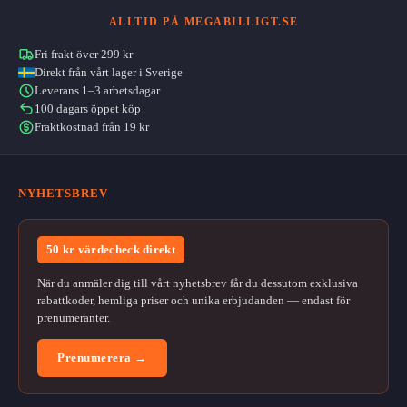
ALLTID PÅ MEGABILLIGT.SE
Fri frakt över 299 kr
Direkt från vårt lager i Sverige
Leverans 1–3 arbetsdagar
100 dagars öppet köp
Fraktkostnad från 19 kr
NYHETSBREV
50 kr värdecheck direkt
När du anmäler dig till vårt nyhetsbrev får du dessutom exklusiva
rabattkoder, hemliga priser och unika erbjudanden — endast för
prenumeranter.
Prenumerera →