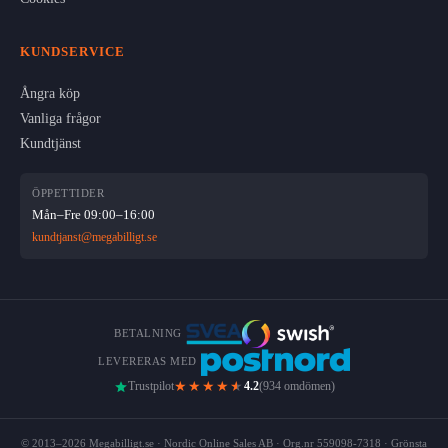
KUNDSERVICE
Ångra köp
Vanliga frågor
Kundtjänst
ÖPPETTIDER
Mån–Fre 09:00–16:00
kundtjanst@megabilligt.se
BETALNING
LEVERERAS MED
★★★★
★
Trustpilot
4.2
(934 omdömen)
© 2013–2026 Megabilligt.se · Nordic Online Sales AB · Org.nr 559098-7318 · Grönsta