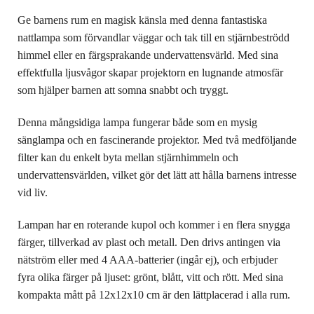
Ge barnens rum en magisk känsla med denna fantastiska
nattlampa som förvandlar väggar och tak till en stjärnbeströdd
himmel eller en färgsprakande undervattensvärld. Med sina
effektfulla ljusvågor skapar projektorn en lugnande atmosfär
som hjälper barnen att somna snabbt och tryggt.
Denna mångsidiga lampa fungerar både som en mysig
sänglampa och en fascinerande projektor. Med två medföljande
filter kan du enkelt byta mellan stjärnhimmeln och
undervattensvärlden, vilket gör det lätt att hålla barnens intresse
vid liv.
Lampan har en roterande kupol och kommer i en flera snygga
färger, tillverkad av plast och metall. Den drivs antingen via
nätström eller med 4 AAA-batterier (ingår ej), och erbjuder
fyra olika färger på ljuset: grönt, blått, vitt och rött. Med sina
kompakta mått på 12x12x10 cm är den lättplacerad i alla rum.