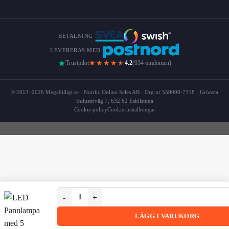
BETALNING
LEVERERAS MED
★★★★
★
Trustpilot
4.2
(934 omdömen)
© 2013–2026 Megabilligt.se · Nordic Online Sales AB · Org.nr 559098-7318 · Grönsta
Industriväg 7, 632 62 Eskilstuna
Cookie policy
Cookie-inställningar
LED Pannlampa med 5 Ljuslägen, Vinklingsbar USB
LED Pannlampa med 5 Ljuslägen, Vinklingsbar USB-C La
LÄGG I VARUKORG