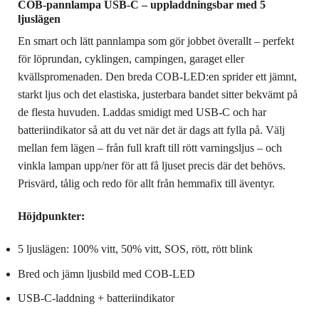
COB-pannlampa USB-C – uppladdningsbar med 5
ljuslägen
En smart och lätt pannlampa som gör jobbet överallt – perfekt
för löprundan, cyklingen, campingen, garaget eller
kvällspromenaden. Den breda COB-LED:en sprider ett jämnt,
starkt ljus och det elastiska, justerbara bandet sitter bekvämt på
de flesta huvuden. Laddas smidigt med USB‑C och har
batteriindikator så att du vet när det är dags att fylla på. Välj
mellan fem lägen – från full kraft till rött varningsljus – och
vinkla lampan upp/ner för att få ljuset precis där det behövs.
Prisvärd, tålig och redo för allt från hemmafix till äventyr.
Höjdpunkter:
5 ljuslägen: 100% vitt, 50% vitt, SOS, rött, rött blink
Bred och jämn ljusbild med COB-LED
USB‑C‑laddning + batteriindikator