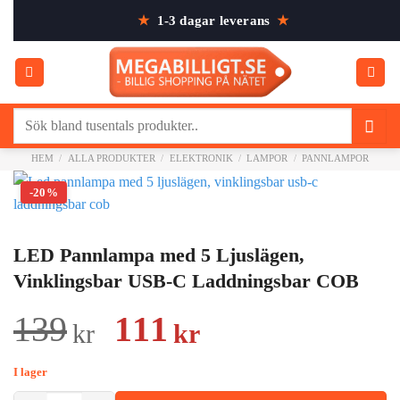
Skip
★
1-3 dagar leverans
★
to
content
Sök
efter:
HEM
/
ALLA PRODUKTER
/
ELEKTRONIK
/
LAMPOR
/
PANNLAMPOR
-20%
LED Pannlampa med 5 Ljuslägen,
Vinklingsbar USB-C Laddningsbar COB
Det
Det
139
111
kr
kr
ursprungliga
nuvarande
I lager
priset
priset