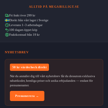
ALLTID PÅ MEGABILLIGT.SE
Fri frakt över 299 kr
Direkt från vårt lager i Sverige
Leverans 1–3 arbetsdagar
100 dagars öppet köp
Fraktkostnad från 19 kr
NYHETSBREV
50 kr värdecheck direkt
När du anmäler dig till vårt nyhetsbrev får du dessutom exklusiva
rabattkoder, hemliga priser och unika erbjudanden — endast för
prenumeranter.
Prenumerera →