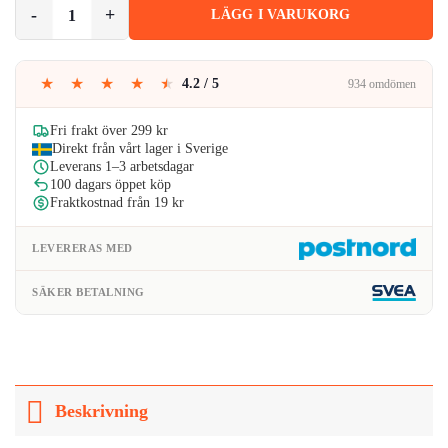
LED Pannlampa med 5 Ljuslägen, Vinklingsbar USB-C Laddningsba
LÄGG I VARUKORG
var:
är:
139kr.
111kr.
★
★
★
★
★
4.2 / 5
934 omdömen
Fri frakt över 299 kr
Direkt från vårt lager i Sverige
Leverans 1–3 arbetsdagar
100 dagars öppet köp
Fraktkostnad från 19 kr
LEVERERAS MED
SÄKER BETALNING
Beskrivning