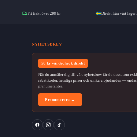
Fri frakt över 299 kr
Direkt från vårt lager 
NYHETSBREV
50 kr värdecheck direkt
När du anmäler dig till vårt nyhetsbrev får du dessutom exk
rabattkoder, hemliga priser och unika erbjudanden — endast
prenumeranter.
Prenumerera →