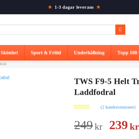
★
1-3 dagar leverans
★
Skönhet
Sport & Fritid
Underhållning
Topp 100 
RAR
TWS F9-5 Helt Tr
Laddfodral
(
2
kundrecensioner)
Betygsatt
2
5.00
av 5
Det
249
239
kr
kr
baserat på
kundrecensioner
urspr