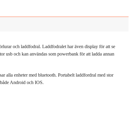
rlurar och laddfodral. Laddfodralet har även display för att se
alstor usb och kan användas som powerbank för att ladda annan
ssar alla enheter med bluetooth. Portabelt laddfordral med stor
d både Android och IOS.