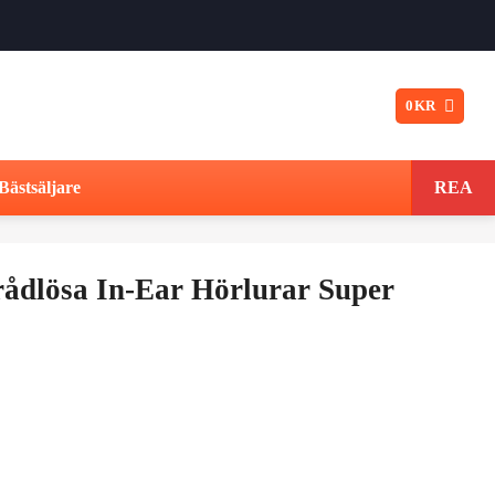
0
KR
Bästsäljare
REA
ådlösa In-Ear Hörlurar Super
Det
ungliga
nuvarande