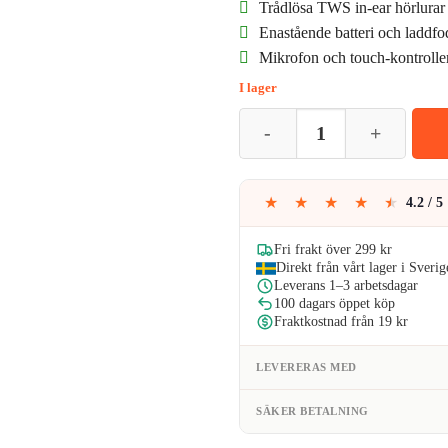
Trådlösa TWS in-ear hörlurar
prise
Enastående batteri och laddfo
Mikrofon och touch-kontroller
var:
I lager
249kr
TWS F9-5 Helt Trådlösa In-Ear H
★
★
★
★
★
4.2 / 5
Fri frakt över 299 kr
Direkt från vårt lager i Sverig
Leverans 1–3 arbetsdagar
100 dagars öppet köp
Fraktkostnad från 19 kr
LEVERERAS MED
SÄKER BETALNING