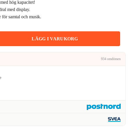
 med hög kapacitet!
t
priset
dral med display.
 för samtal och musik.
är:
.
239kr.
örlurar Super Laddfodral mängd
LÄGG I VARUKORG
934 omdömen
e