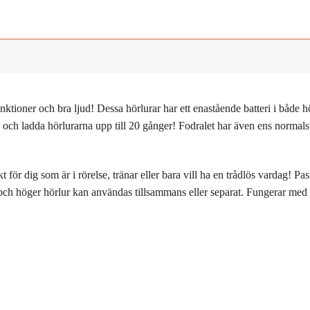
ktioner och bra ljud! Dessa hörlurar har ett enastående batteri i både hö
ing och ladda hörlurarna upp till 20 gånger! Fodralet har även ens norm
 för dig som är i rörelse, tränar eller bara vill ha en trådlös vardag! Pa
 och höger hörlur kan användas tillsammans eller separat. Fungerar me