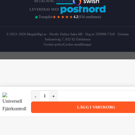
BETALNING
LEVERERAS MED
★★★★
★
Trustpilot
4.2
(934 omdömen)
© 2013–2026 Megabilligt.se · Nordic Online Sales AB · Org.nr 559098-7318 · Grönsta
Industriväg 7, 632 62 Eskilstuna
Cookie policy
Cookie-inställningar
Universell Fjärrkontroll för Port och Grind 433,92 MH
Universell Fjärrkontroll för Port och Grind 433,92 MHz 4-K
LÄGG I VARUKORG