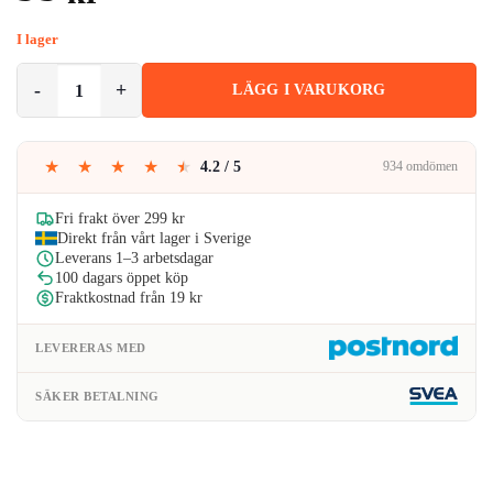
I lager
Universell Fjärrkontroll för Port och Grind 433,92 MHz 4-Kanals Fa
LÄGG I VARUKORG
★
★
★
★
★
4.2 / 5
934 omdömen
Fri frakt över 299 kr
Direkt från vårt lager i Sverige
Leverans 1–3 arbetsdagar
100 dagars öppet köp
Fraktkostnad från 19 kr
LEVERERAS MED
SÄKER BETALNING