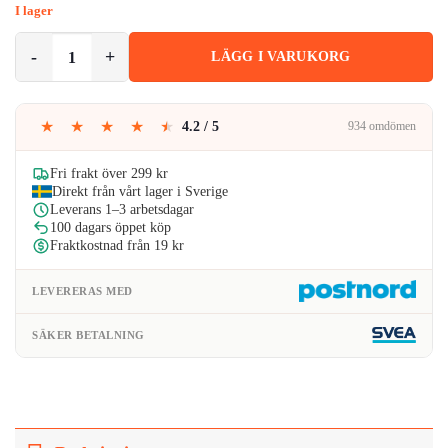
ursprungliga
nuvarande
I lager
priset
priset
Universal Fjärrkontroll för Port och Grind 433,92 MHz Fast Kod män
LÄGG I VARUKORG
var:
är:
99kr.
91kr.
★
★
★
★
★
4.2 / 5
934 omdömen
Fri frakt över 299 kr
Direkt från vårt lager i Sverige
Leverans 1–3 arbetsdagar
100 dagars öppet köp
Fraktkostnad från 19 kr
LEVERERAS MED
SÄKER BETALNING