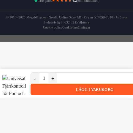
★★★★
★
Trustpilot
4.2
(934 omdömen)
© 2013–2026 Megabilligt.se · Nordic Online Sales AB · Org.nr 559098-7318 · Grönsta
Industriväg 7, 632 62 Eskilstuna
Cookie policy
Cookie-inställningar
Universal Fjärrkontroll för Port och Grind 433,92 MH
Universal Fjärrkontroll för Port och Grind 433,92 MHz Fas
LÄGG I VARUKORG