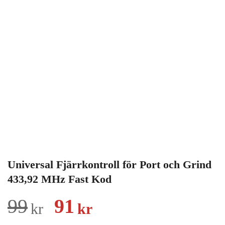
Universal Fjärrkontroll för Port och Grind
433,92 MHz Fast Kod
Det
Det
99
91
kr
kr