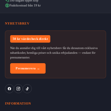
100 dagars öppet köp
Fraktkostnad från 19 kr
NYHETSBREV
50 kr värdecheck direkt
När du anmäler dig till vårt nyhetsbrev får du dessutom exklusiva
rabattkoder, hemliga priser och unika erbjudanden — endast för
prenumeranter.
Prenumerera →
INFORMATION