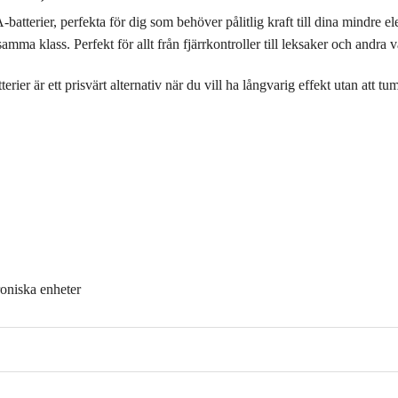
terier, perfekta för dig som behöver pålitlig kraft till dina mindre ele
i samma klass. Perfekt för allt från fjärrkontroller till leksaker och and
ier är ett prisvärt alternativ när du vill ha långvarig effekt utan att tu
roniska enheter