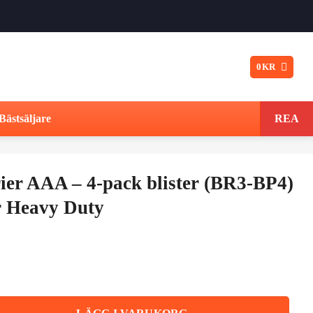
0
KR
Bästsäljare
REA
rier AAA – 4-pack blister (BR3-BP4)
 Heavy Duty
t
ngliga
varande
iset
ck blister (BR3-BP4) Max Power Super Heavy Duty mängd