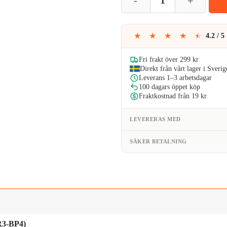
var:
är
59kr.
39
★
★
★
★
★
4.2 / 5
Fri frakt över 299 kr
Direkt från vårt lager i Sverig
Leverans 1–3 arbetsdagar
100 dagars öppet köp
Fraktkostnad från 19 kr
LEVERERAS MED
SÄKER BETALNING
R3-BP4)