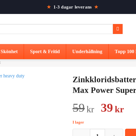
★
1-3 dagar leverans
★
Skönhet
Sport & Fritid
Underhållning
Topp 100 
R
Zinkkloridsbatte
Max Power Super
Det
De
59
39
kr
kr
urspru
nu
I lager
priset
pr
Zinkkloridsbatterier AAA - 4-pa