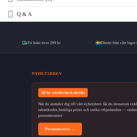
Q & A
Fri frakt över 299 kr
Direkt från vårt lager 
NYHETSBREV
50 kr värdecheck direkt
När du anmäler dig till vårt nyhetsbrev får du dessutom exk
rabattkoder, hemliga priser och unika erbjudanden — endast
prenumeranter.
Prenumerera →