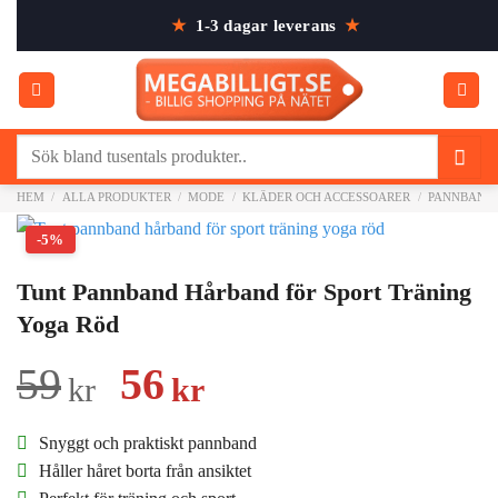
Skip
★
1-3 dagar leverans
★
to
content
Sök
efter:
HEM
/
ALLA PRODUKTER
/
MODE
/
KLÄDER OCH ACCESSOARER
/
PANNBAND
-5%
Tunt Pannband Hårband för Sport Träning
Yoga Röd
Det
Det
59
56
kr
kr
ursprungliga
nuvarande
Snyggt och praktiskt pannband
priset
priset
Håller håret borta från ansiktet