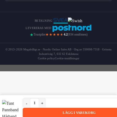
BETALNING
LEVERERAS MED
★★★★
★
Trustpilot
4.2
(934 omdömen)
© 2013–2026 Megabilligt.se · Nordic Online Sales AB · Org.nr 559098-7318 · Grönsta
Industriväg 7, 632 62 Eskilstuna
Cookie policy
Cookie-inställningar
Tunt Pannband Hårband för Sport Träning Yoga Röd män
Tunt Pannband Hårband för Sport Träning Yoga Röd
LÄGG I VARUKORG