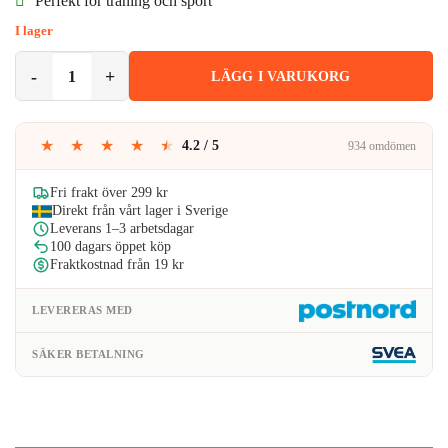
Perfekt för träning och sport
var:
är:
I lager
59kr.
56kr.
Tunt Pannband Hårband för Sport Träning Yoga Röd mängd
LÄGG I VARUKORG
★
★
★
★
★
4.2 / 5
934 omdömen
Fri frakt över 299 kr
Direkt från vårt lager i Sverige
Leverans 1–3 arbetsdagar
100 dagars öppet köp
Fraktkostnad från 19 kr
LEVERERAS MED
SÄKER BETALNING