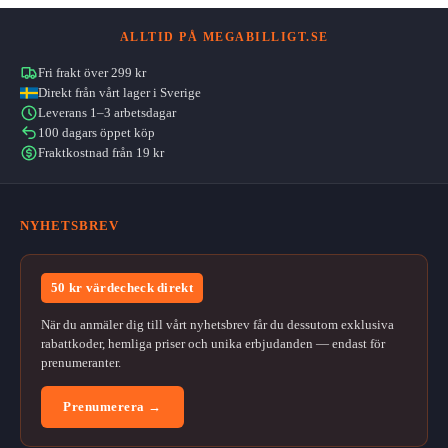
ALLTID PÅ MEGABILLIGT.SE
Fri frakt över 299 kr
Direkt från vårt lager i Sverige
Leverans 1–3 arbetsdagar
100 dagars öppet köp
Fraktkostnad från 19 kr
NYHETSBREV
50 kr värdecheck direkt
När du anmäler dig till vårt nyhetsbrev får du dessutom exklusiva
rabattkoder, hemliga priser och unika erbjudanden — endast för
prenumeranter.
Prenumerera →