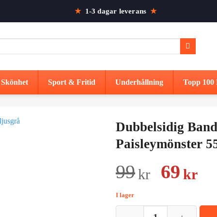
★
1-3 dagar leverans
★
Skönhet
Sport & Fritid
Underhållning
Topp 100 
Dubbelsidig Band
Paisleymönster 5
Det
De
99
69
kr
kr
urspru
nu
I lager
priset
pr
Dubbelsidig Bandana i 100% Bomu