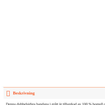
Beskrivning
Denna dubbelsidiga bandana i grått är tillverkad av 100 % bomull oc