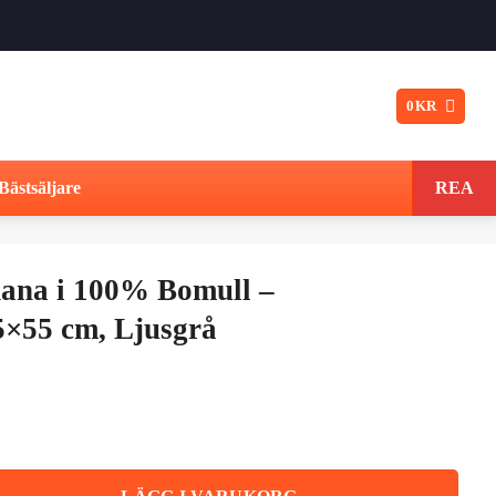
0
KR
Bästsäljare
REA
ana i 100% Bomull –
5×55 cm, Ljusgrå
t
ngliga
varande
iset
ll – Paisleymönster 55x55 cm, Ljusgrå mängd