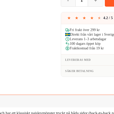
var:
är
99kr.
69
★
★
★
★
★
4.2 / 5
Fri frakt över 299 kr
Direkt från vårt lager i Sverig
Leverans 1–3 arbetsdagar
100 dagars öppet köp
Fraktkostnad från 19 kr
LEVERERAS MED
SÄKER BETALNING
h har ett klassiskt paisleymönster tryckt på båda sidor (back-to-back p