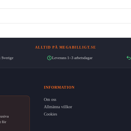
ALLTID PÅ MEGABILLIGT.SE
i Sverige
Leverans 1–3 arbetsdagar
INFORMATION
Om oss
Allmänna villkor
Cookies
lusiva
 för