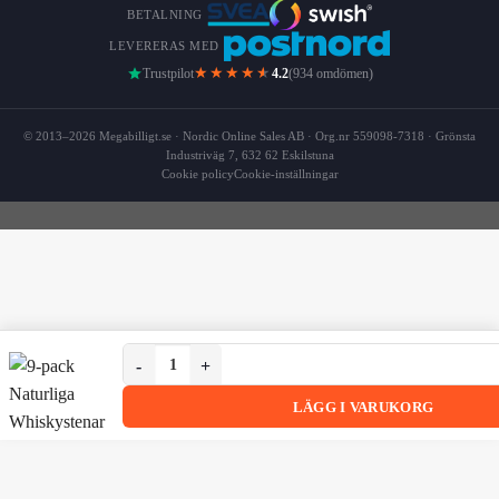
BETALNING
LEVERERAS MED
★★★★
★
Trustpilot
4.2
(934 omdömen)
© 2013–2026 Megabilligt.se · Nordic Online Sales AB · Org.nr 559098-7318 · Grönsta
Industriväg 7, 632 62 Eskilstuna
Cookie policy
Cookie-inställningar
9-pack Naturliga Whiskystenar - Isbitar av Sten Grå 
9-pack Naturliga Whiskystenar – Isbitar av Sten Grå
LÄGG I VARUKORG