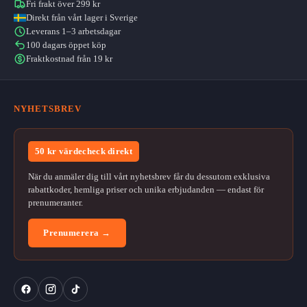
Fri frakt över 299 kr
Direkt från vårt lager i Sverige
Leverans 1–3 arbetsdagar
100 dagars öppet köp
Fraktkostnad från 19 kr
NYHETSBREV
50 kr värdecheck direkt
När du anmäler dig till vårt nyhetsbrev får du dessutom exklusiva
rabattkoder, hemliga priser och unika erbjudanden — endast för
prenumeranter.
Prenumerera →