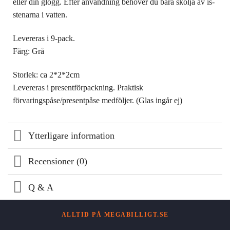
eller din glögg. Efter användning behöver du bara skölja av is-
stenarna i vatten.
Levereras i 9-pack.
Färg: Grå
Storlek: ca 2*2*2cm
Levereras i presentförpackning. Praktisk
förvaringspåse/presentpåse medföljer. (Glas ingår ej)
Ytterligare information
Recensioner (0)
Q & A
ALLTID PÅ MEGABILLIGT.SE