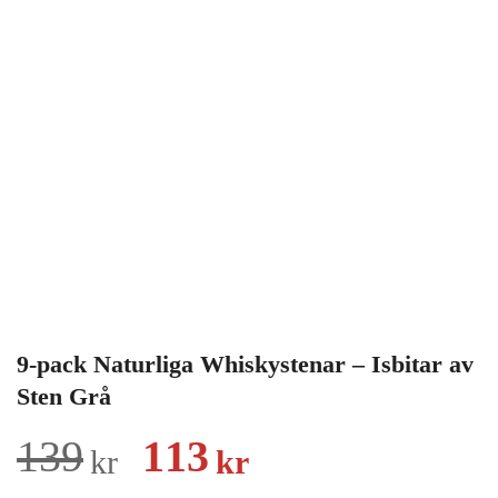
9-pack Naturliga Whiskystenar – Isbitar av
Sten Grå
Det
Det
139
113
kr
kr