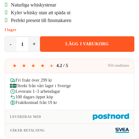
ursprungliga
nuvarande
Naturliga whiskystenar
priset
priset
Kyler whisky utan att späda ut
Perfekt present till finsmakaren
var:
är:
I lager
139kr.
113kr.
9-pack Naturliga Whiskystenar - Isbitar av Sten Grå mängd
LÄGG I VARUKORG
★
★
★
★
★
4.2 / 5
934 omdömen
Fri frakt över 299 kr
Direkt från vårt lager i Sverige
Leverans 1–3 arbetsdagar
100 dagars öppet köp
Fraktkostnad från 19 kr
LEVERERAS MED
SÄKER BETALNING