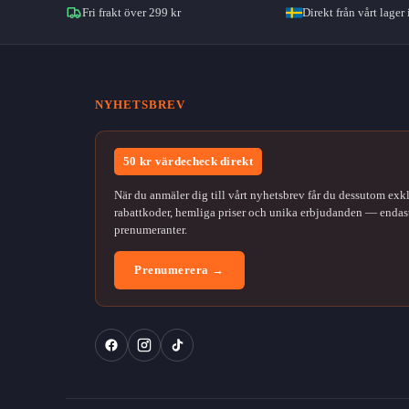
Fri frakt över 299 kr
Direkt från vårt lager 
NYHETSBREV
50 kr värdecheck direkt
När du anmäler dig till vårt nyhetsbrev får du dessutom exk
rabattkoder, hemliga priser och unika erbjudanden — endast
prenumeranter.
Prenumerera →