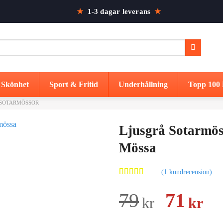
★
1-3 dagar leverans
★
Skönhet
Sport & Fritid
Underhållning
Topp 100 
SOTARMÖSSOR
Ljusgrå Sotarmös
Mössa
(
1
kundrecension)
Betygsatt
1
4.00
av 5
Det
De
79
71
kr
kr
baserat på
kundrecension
urspru
nu