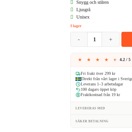
Snygg och stilren
priset
pr
Ljusgrå
Unisex
var:
är
I lager
79kr.
71
Ljusgrå Sotarmössa Vintermössa 
★
★
★
★
★
4.2 / 5
Fri frakt över 299 kr
Direkt från vårt lager i Sverig
Leverans 1–3 arbetsdagar
100 dagars öppet köp
Fraktkostnad från 19 kr
LEVERERAS MED
SÄKER BETALNING