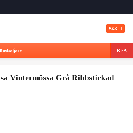
0
KR
Bästsäljare
REA
sa Vintermössa Grå Ribbstickad
t
ngliga
varande