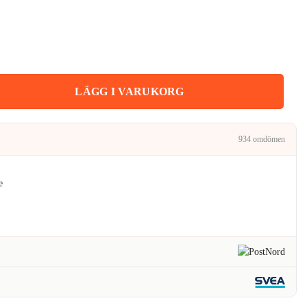
iset
:
kr.
Grå Ribbstickad Mössa mängd
LÄGG I VARUKORG
934 omdömen
e