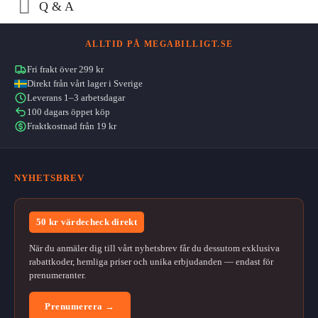
Q & A
ALLTID PÅ MEGABILLIGT.SE
Fri frakt över 299 kr
Direkt från vårt lager i Sverige
Leverans 1–3 arbetsdagar
100 dagars öppet köp
Fraktkostnad från 19 kr
NYHETSBREV
50 kr värdecheck direkt
När du anmäler dig till vårt nyhetsbrev får du dessutom exklusiva
rabattkoder, hemliga priser och unika erbjudanden — endast för
prenumeranter.
Prenumerera →