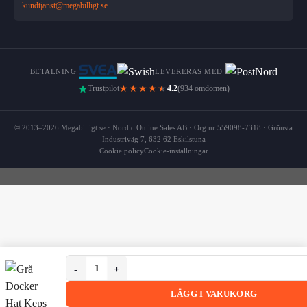
kundtjanst@megabilligt.se
BETALNING
LEVERERAS MED
★★★★
★
Trustpilot
4.2
(934 omdömen)
© 2013–2026 Megabilligt.se · Nordic Online Sales AB · Org.nr 559098-7318 · Grönsta
Industriväg 7, 632 62 Eskilstuna
Cookie policy
Cookie-inställningar
Grå Docker Hat Keps Rullad Skärm Mössa Beanie Sotar
Grå Docker Hat Keps Rullad Skärm Mössa Beanie Sotarmöss
LÄGG I VARUKORG