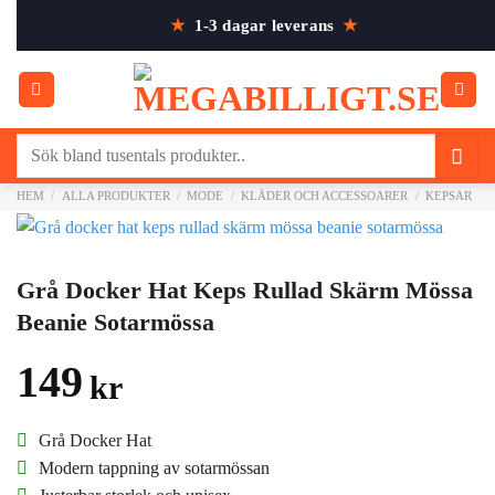
Skip
★
1-3 dagar leverans
★
to
content
Sök
efter:
HEM
/
ALLA PRODUKTER
/
MODE
/
KLÄDER OCH ACCESSOARER
/
KEPSAR
/
Grå Docker Hat Keps Rullad Skärm Mössa
Beanie Sotarmössa
149
kr
Grå Docker Hat
Modern tappning av sotarmössan