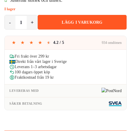
Justerbar storlek och unisex.
I lager
Grå Docker Hat Keps Rullad Skärm Mössa Beanie Sotarmössa mängd
LÄGG I VARUKORG
★
★
★
★
★
4.2 / 5
934 omdömen
Fri frakt över 299 kr
Direkt från vårt lager i Sverige
Leverans 1–3 arbetsdagar
100 dagars öppet köp
Fraktkostnad från 19 kr
LEVERERAS MED
SÄKER BETALNING