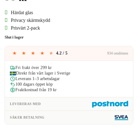
Härdat glas
Privacy skärmskydd
Prisvärt 2-pack
Slut i lager
★
★
★
★
★
4.2 / 5
934 omdömen
Fri frakt över 299 kr
Direkt från vårt lager i Sverige
Leverans 1–3 arbetsdagar
100 dagars öppet köp
Fraktkostnad från 19 kr
LEVERERAS MED
SÄKER BETALNING