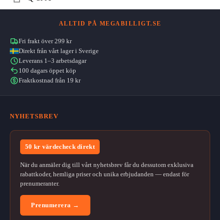
ALLTID PÅ MEGABILLIGT.SE
Fri frakt över 299 kr
Direkt från vårt lager i Sverige
Leverans 1–3 arbetsdagar
100 dagars öppet köp
Fraktkostnad från 19 kr
NYHETSBREV
50 kr värdecheck direkt
När du anmäler dig till vårt nyhetsbrev får du dessutom exklusiva
rabattkoder, hemliga priser och unika erbjudanden — endast för
prenumeranter.
Prenumerera →