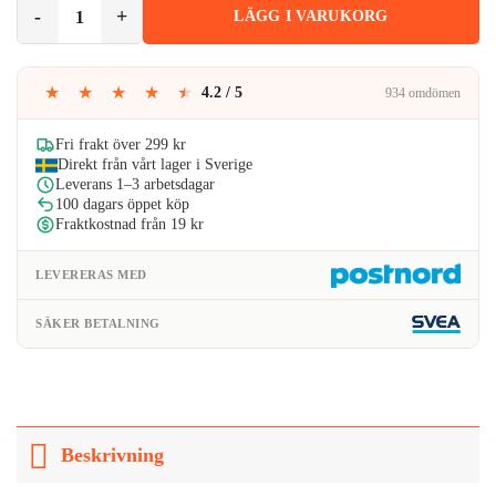
iPhone 14 Pro/14 Pro Max Kameraskydd Härdat Glas Strass Regnbåg
LÄGG I VARUKORG
var:
är:
89kr.
49kr.
★
★
★
★
★
4.2 / 5
934 omdömen
Fri frakt över 299 kr
Direkt från vårt lager i Sverige
Leverans 1–3 arbetsdagar
100 dagars öppet köp
Fraktkostnad från 19 kr
LEVERERAS MED
SÄKER BETALNING
Beskrivning