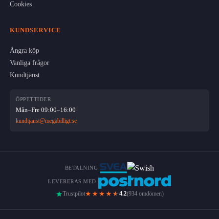
Cookies
KUNDSERVICE
Ångra köp
Vanliga frågor
Kundtjänst
ÖPPETTIDER
Mån–Fre 09:00–16:00
kundtjanst@megabilligt.se
BETALNING
LEVERERAS MED
★★★★
★
Trustpilot
4.2
(934 omdömen)