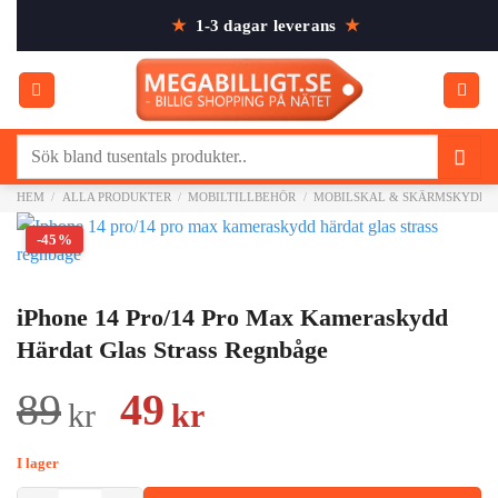
Skip
★
1-3 dagar leverans
★
to
content
Sök
efter:
HEM
/
ALLA PRODUKTER
/
MOBILTILLBEHÖR
/
MOBILSKAL & SKÄRMSKYDD
-45%
iPhone 14 Pro/14 Pro Max Kameraskydd
Härdat Glas Strass Regnbåge
Det
Det
89
49
kr
kr
ursprungliga
nuvarande
I lager
priset
priset