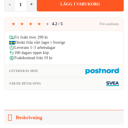
Samsung Galaxy S23/S23 Plus Kameraskydd Metall Härdat Glas Gul
LÄGG I VARUKORG
var:
är:
79kr.
39kr.
★
★
★
★
★
4.2 / 5
934 omdömen
Fri frakt över 299 kr
Direkt från vårt lager i Sverige
Leverans 1–3 arbetsdagar
100 dagars öppet köp
Fraktkostnad från 19 kr
LEVERERAS MED
SÄKER BETALNING
Beskrivning