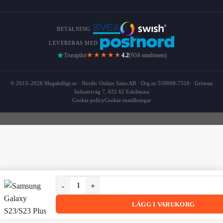
BETALNING
LEVERERAS MED
★★★★
★
Trustpilot
4.2
(934 omdömen)
© 2013–2026 Megabilligt.se · Nordic Online Sales AB · Org.nr 559098-7318 · Grönsta
Industriväg 7, 632 62 Eskilstuna
Cookie policy
Cookie-inställningar
Samsung Galaxy S23/S23 Plus Kameraskydd Metall H
Samsung Galaxy S23/S23 Plus Kameraskydd Metall Härdat
LÄGG I VARUKORG