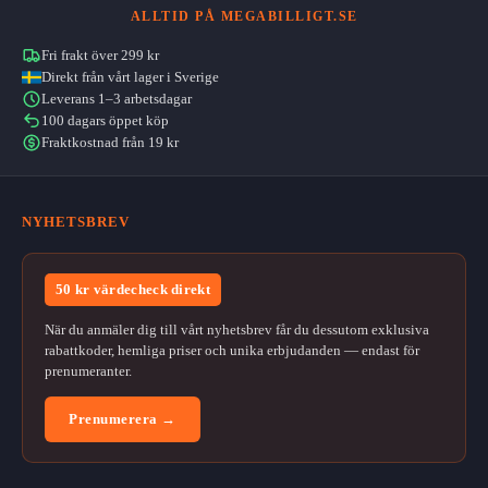
ALLTID PÅ MEGABILLIGT.SE
Fri frakt över 299 kr
Direkt från vårt lager i Sverige
Leverans 1–3 arbetsdagar
100 dagars öppet köp
Fraktkostnad från 19 kr
NYHETSBREV
50 kr värdecheck direkt
När du anmäler dig till vårt nyhetsbrev får du dessutom exklusiva
rabattkoder, hemliga priser och unika erbjudanden — endast för
prenumeranter.
Prenumerera →