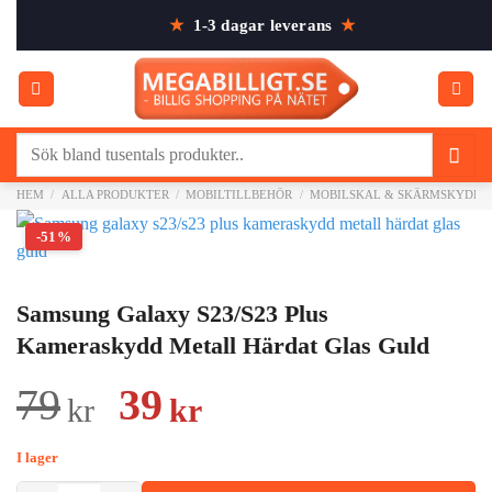
Skip
★
1-3 dagar leverans
★
to
content
Sök
efter:
HEM
/
ALLA PRODUKTER
/
MOBILTILLBEHÖR
/
MOBILSKAL & SKÄRMSKYDD
-51%
Samsung Galaxy S23/S23 Plus
Kameraskydd Metall Härdat Glas Guld
Det
Det
79
39
kr
kr
ursprungliga
nuvarande
I lager
priset
priset