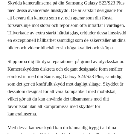
Skydda kameralinserna på din Samsung Galaxy S23/S23 Plus
med dessa avancerade linsskydd. De är särskilt designade för
att bevara din kamera som ny, och agerar som din första
försvarslinje mot stötar och repor som ofta inträffar i vardagen.
Tillverkade av extra starkt härdat glas, erbjuder dessa linsskydd
en exceptionell hållbarhet samtidigt som de säkerställer att dina
bilder och videor bibehåller sin höga kvalitet och skärpa.
Slipp oroa dig för dyra reparationer på grund av olycksskador.
Kameraskyddets diskreta och elegant designade form smälter
sömlöst in med din Samsung Galaxy S23/S23 Plus, samtidigt
som det ger ett kraftfullt skydd mot dagligt slitage. Skyddet är
dessutom designat för att vara kompatibelt med mobilskal,
vilket gör att du kan använda det tillsammans med ditt
favoritskal utan att kompromissa med skyddet för
kameralinserna.
Med dessa kameraskydd kan du känna dig trygg i att dina